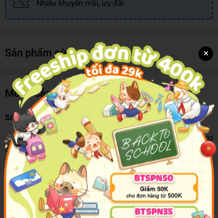
Nhiều khuyến mãi, ưu đãi
Sản phẩm cùng loại
×
Mô tả sản phẩm
Sổ bìa giấy B6 LG-80405
Sản phẩm phù hợp với nhân viên văn phòng, học sinh sinh viên mang
theo bất cứ mọi nơi, rất vừa vặn để bỏ vào cặp, balo, túi xách…
Bìa sổ được sản xuất từ giấy bồi cứng cáp giúp hạn chế tình trạng
gãy hay cong vênh trong quá trình sử dụng. Sổ được thiết kế với
những chi tiết, hình ảnh thú vị, màu sắc tươi sáng chắc chắn sẽ chiếm
được cảm tình của người sử dụng, đặc biệt là giới trẻ.