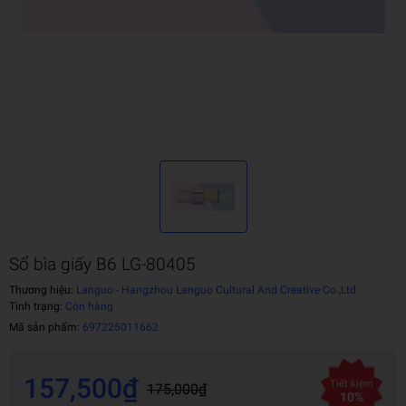
Sổ bìa giấy B6 LG-80405
Thương hiệu:
Languo - Hangzhou Languo Cultural And Creative Co.,Ltd
Tình trạng:
Còn hàng
Mã sản phẩm:
697225011662
157,500₫
Tiết kiệm
175,000₫
10%