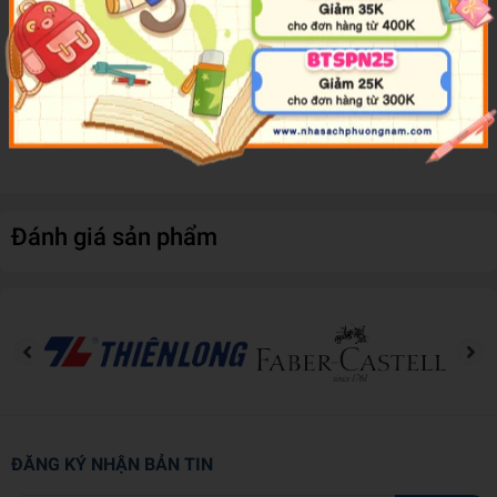
Giấy sổ là loại giấy chất lượng cao, độ bền cao, bề mặt giấy mềm
mượt, viết êm, không thấm mực và không dễ quăn hay rách, nhàu.
Sản phẩm thích hợp là lựa chọn của bạn để sử dụng hoặc món quà
trao tặng người thân, bè.
Đánh giá sản phẩm
ĐĂNG KÝ NHẬN BẢN TIN