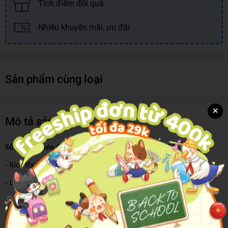
Tích điểm đổi quà
Nhiều khuyến mãi, ưu đãi
Sản phẩm cùng loại
×
Mô tả sản phẩm
Sổ Lò Xo Chéo Chubby 100GSM 140TR LX A6 07M
- Kích thước: 10.5 x 14.8
- Loại sổ: A6
- Số trang: 140 trang
- Định lượng: 100gsm