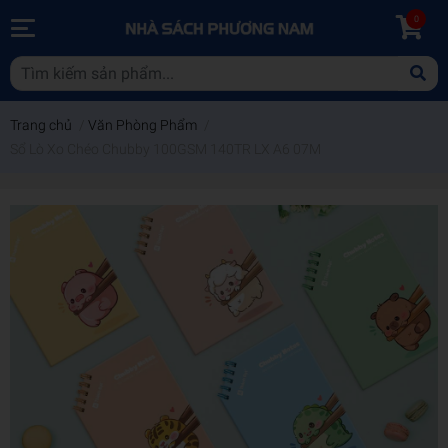
0
Trang chủ
/
Văn Phòng Phẩm
/
Sổ Lò Xo Chéo Chubby 100GSM 140TR LX A6 07M