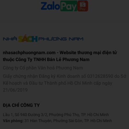
Chất liệu
Gi
Trọng lượng (gr)
20
Kích thước bao bì (cm)
11
nhasachphuongnam.com - Website thương mại điện tử
thuộc Công Ty TNHH Bán Lẻ Phương Nam
Công ty Cổ phần Văn hoá Phương Nam
Giấy chứng nhận Đăng ký Kinh doanh số 0312628590 do Sở
Kế hoạch và Đầu tư Thành phố Hồ Chí Minh cấp ngày
21/06/2019
ĐỊA CHỈ CÔNG TY
Lầu 1, Số 940 Đường 3/2, Phường Phú Thọ, TP. Hồ Chí Minh
Văn phòng:
31 Hàn Thuyên, Phường Sài Gòn, TP. Hồ Chí Minh