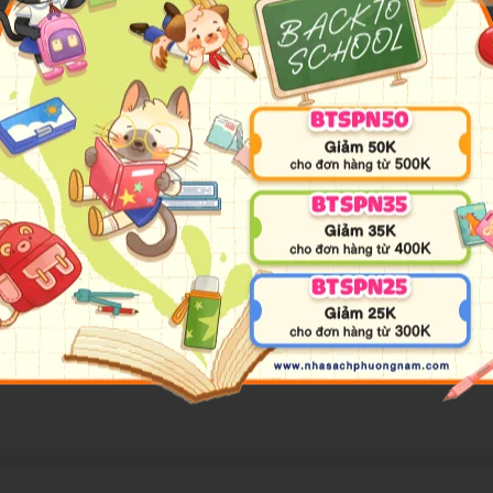
n Nhỏ
h từ trong đánh ra. Thuốc men ta nhờ thầy thuốc. Còn ý chí nội công l
 ý chí, một nụ cười và một chút kiến thức là chúng ta có thể lên đường.
 am hiểu về bệnh học lão khoa vừa đồng cảm với những người cao niên
ách của một bác sĩ chữa trị cho thể xác mà ông còn hiểu cả những biến
ao niên đọc để tự hiểu về mình và tự thông cảm cho mình. Người trẻ t
hiệu hơn.