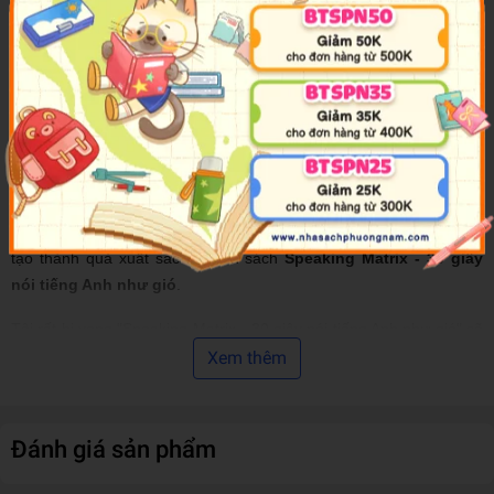
viết thêm một cuốn sách giúp những người chưa từng học tiếng
Anh hoặc đã bỏ quên tiếng Anh trong một khoảng thời gian dài có
thể dễ dàng tiếp cận với những kiến thức căn bản nhất.
Ngay sau đó, thầy Hwang đã bắt tay biên soạn cuốn sách này, dựa
trên nền tảng bộ sách Speaking Matrix. Quá trình biên soạn kéo
dài hơn 1 năm với mục đích xây dựng lộ trình nói tiếng Anh bài bản
cho những người mới bắt đầu. Tôi rất muốn gửi lời tri ân đến thầy
Hwang Seo Yoon. Chính sự hiểu biết uyên thâm của thầy về kỹ
năng nói tiếng Anh và sự tận tâm trong việc sáng tạo nội dung đã
tạo thành quả xuất sắc là cuốn sách
Speaking Matrix - 30 giây
nói tiếng Anh như gió
.
Tôi rất hi vọng "Speaking Matrix - 30 giây nói tiếng Anh như gió" sẽ
là cuốn sách giúp những người mới bắt đầu phá bỏ sự ngần ngại
Xem thêm
và làm chủ khả năng nói tiếng Anh liên tục trong thời lượng 30 giây.
Đánh giá sản phẩm