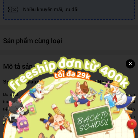
Nhiều khuyến mãi, ưu đãi
Sản phẩm cùng loại
×
Mô tả sản phẩm
Speaking Matrix - 30 Giây Nói Tiếng Anh Như Gió
Bộ sách luyện nói tiếng Anh
Speaking Matrix
gồm 3 cuốn sách
tương ứng với 3 cấp độ người học khác nhau, trong đó "1 phút nói
tiếng Anh" là cuốn sách có trình độ sơ cấp. Chúng tôi đã nhận
được góp ý từ nhiều độc giả mong muốn có một cuốn sách cơ bản
hơn nữa. Do vậy, tôi đã đặt niềm tin vào cô Hwang Seo Yoon -
người cùng tôi nghiên cứu và viết nên bộ sách Speaking Matrix, để