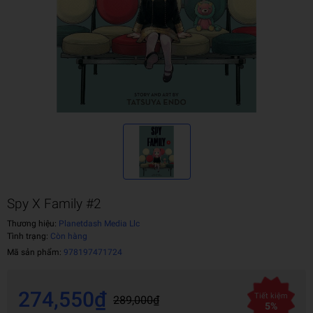
Spy X Family #2
Thương hiệu:
Planetdash Media Llc
Tình trạng:
Còn hàng
Mã sản phẩm:
978197471724
274,550₫
Tiết kiệm
289,000₫
5%