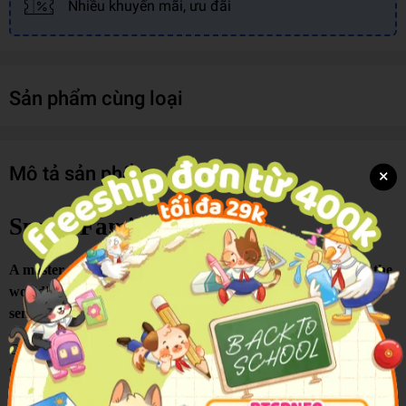
Nhiều khuyến mãi, ưu đãi
Sản phẩm cùng loại
Mô tả sản phẩm
×
Spy X Family #2
A master spy, a deadly assassin, and a telepathic child form the
world's most unexpected family in this action-packed comedy
sensation.
Created by
Tatsuya Endo
,
Spy x Family, Vol. 1
introduces readers
to
Twilight
, Westalis' greatest spy, who is assigned an impossible
mission: build a fake family to infiltrate an elite academy and