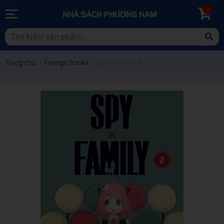
0
Trang chủ
/
Foreign Books
/
Spy X Family #2