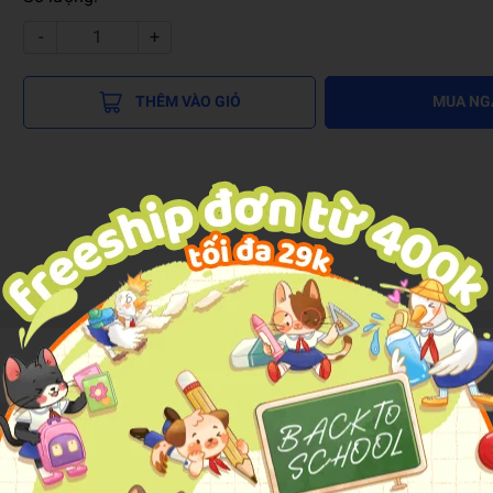
-
+
THÊM VÀO GIỎ
MUA NG