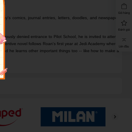
Giỏ hàng
e boy's comics, journal entries, letters, doodles, and newspaper
Đánh giá
riously denied entrance to Pilot School, he is invited to attend
s inventive novel follows Roan's first year at Jedi Academy where,
Lên đầu
and he learns other important things too -- like how to make a