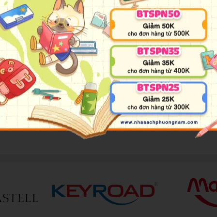
ardness, fun, and frustrations of middle school -- all told through on
 his older brother, father, and grandfather. But just as Roan is myste
s children when they are just a few years old. That is, until now... Thi
s more strength and potential than he could have ever dreamed. Oh, 
rl, and lift boulders with the Force.