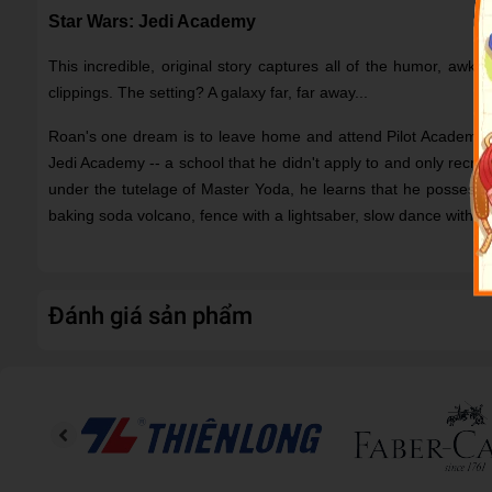
Star Wars: Jedi Academy
This incredible, original story captures all of the humor, awkw
clippings. The setting? A galaxy far, far away...
Roan's one dream is to leave home and attend Pilot Academy like
Jedi Academy -- a school that he didn't apply to and only recruit
under the tutelage of Master Yoda, he learns that he possesse
baking soda volcano, fence with a lightsaber, slow dance with a gi
Đánh giá sản phẩm