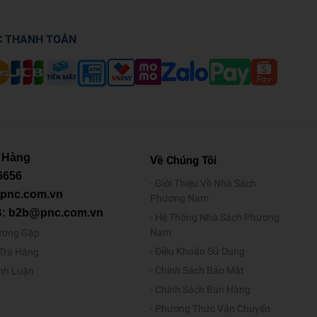
C THANH TOÁN
 Hàng
Về Chúng Tôi
6656
Giới Thiệu Về Nhà Sách
@pnc.com.vn
Phương Nam
B: b2b@pnc.com.vn
Hệ Thống Nhà Sách Phương
Nam
ường Gặp
Điều Khoản Sử Dụng
/Trả Hàng
Chính Sách Bảo Mật
ình Luận
Chính Sách Bán Hàng
Phương Thức Vận Chuyển