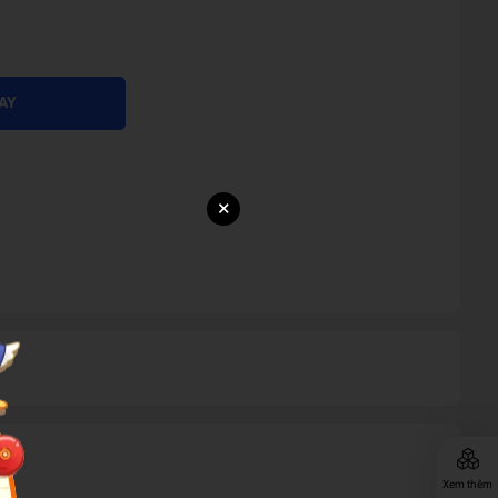
AY
×
Xem thêm