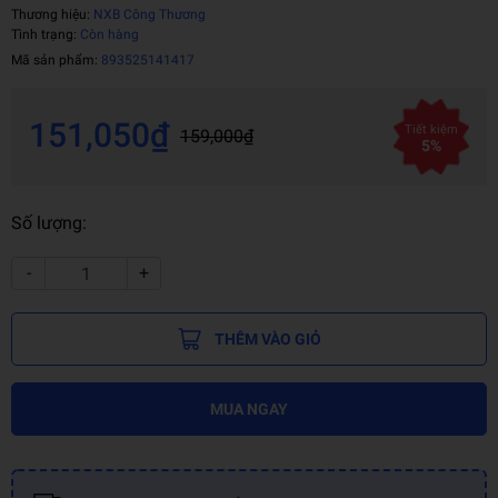
Thương hiệu:
NXB Công Thương
Tình trạng:
Còn hàng
Mã sản phẩm:
893525141417
151,050₫
Tiết kiệm
159,000₫
5%
Số lượng:
-
+
THÊM VÀO GIỎ
MUA NGAY