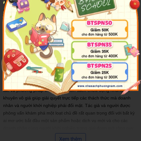
rộng quy mô và tại một số thời điểm, bắt đầu rối loạn. Để nuôi
dưỡng một doanh nghiệp từ khi còn “lọt lòng” đến khi trưởng thành
và lớn mạnh, các doanh nhân và nhà sáng lập không chỉ cần vốn,
kiến thức, quan hệ mà còn phải vô cùng khéo léo và nhanh nhạy
với thời cuộc. Thành công rực rỡ hay thất bại thảm hại trong kinh
doanh đều tuỳ thuộc năng lực và khả năng thích nghi với các thay
đổi của chu trình cuộc sống.
Đó cũng là những nội dung mà cuốn sách Khởi
Nghiệp Tinh Gọn,
Mở Rộng Linh Hoạt, Tăng Trưởng Đột Phá
mang đến cho độc
giả. Với hàng loạt phỏng vấn từ một nhóm các công ty khởi nghiệp
và tăng trưởng bứt phá quốc tế cùng bộ sưu tập các ví dụ, nguyên
tắc và phương pháp thực hiện, cuốn sách chứa đựng những lời
khuyên vô giá giúp giải quyết trực tiếp các thách thức mà doanh
nhân và người khởi nghiệp phải đối mặt. Tác giả và người được
phỏng vấn khám phá một loạt chủ đề rất quan trọng đối với bất kỳ
ai mơ ước bắt đầu một sản phẩm hoặc dịch vụ mới và cho các
doanh nhân cùng người khởi nghiệp trong giai đoạn mở rộng quy
mô.
Xem thêm