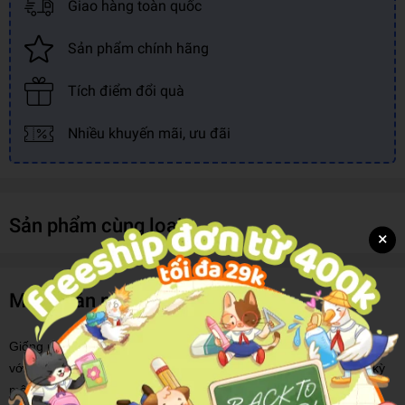
Giao hàng toàn quốc
Sản phẩm chính hãng
Tích điểm đổi quà
Nhiều khuyến mãi, ưu đãi
Sản phẩm cùng loại
×
Mô tả sản phẩm
Giống như con người, doanh nghiệp cũng sống một cuộc đời riêng
với đầy đủ quá trình hình thành và phát triển. Vòng đời của bất kỳ
mô hình kinh doanh nào cũng trải qua quá trình khởi nghiệp, mở