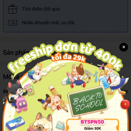
Tích điểm đổi quà
Nhiều khuyến mãi, ưu đãi
×
Sản phẩm cùng loại
Mô tả sản phẩm
Sticker Dolly Dressing - Dán Hình Sáng Tạo Trang Phục Búp
Bê - Mèo Con
Bộ sách
Dán Hình Sáng Tạo Trang Phục Búp Bê
giúp bé thỏa
sức sáng tạo ra các tác phẩm tuyệt đẹp.
Các nàng búp bê qua đôi tay khéo léo cùng trí tưởng tượng phong