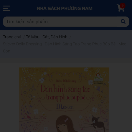
0
Trang chủ
/
Tô Màu - Cắt, Dán Hình
/
Sticker Dolly Dressing - Dán Hình Sáng Tạo Trang Phục Búp Bê - Mèo
Con