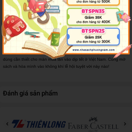
phú của các bạn nhỏ sẽ dần được khoác lên mình những bộ trang
phục xinh xắn, lộng lẫy, trang sức cầu kỳ, cùng kiểu tóc ngộ
nghĩnh…
Em hãy dùng giấy dán trong sách để giúp các búp bê chuẩn bị
trang phục cho những lễ hội đặc biệt ở khắp nơi trên thế giới, từ
những bộ váy lộng lẫy và những chiếc mặt nạ cầu kỳ trong lễ hội
Carnevale ở Venice cho tới trang phục truyền thống và những đồ
dùng cần thiết cho màn múa lân vào dịp tết ở Việt Nam. Cùng mở
sách và hòa mình vào không khí lễ hội tuyệt vời này nào!
Đánh giá sản phẩm