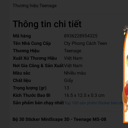
Thương hiệu:
Teenage
Thông tin chi tiết
Mã hàng
8936228954325
Tên Nhà Cung Cấp
Cty Phong Cách Teen
Thương Hiệu
Teenage
Xuất Xứ Thương Hiệu
Việt Nam
Nơi Gia Công & Sản Xuất
Việt Nam
Màu sắc
Nhiều màu
Chất liệu
Giấy
Trọng lượng (gr)
13
Kích Thước Bao Bì
16.5 x 12.5 x 0.3 cm
Sản phẩm bán chạy nhất
Top 100 sản phẩm Sticker bán chạy
Bộ 30 Sticker MiniScape 3D - Teenage MS-08