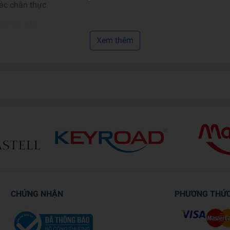
ác chân thực.
bóc và dán.
Xem thêm
hông gian sống.
 giới thu nhỏ đầy nghệ thuật.
CHỨNG NHẬN
PHƯƠNG THỨ