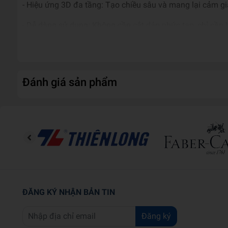
- Hiệu ứng 3D đa tầng: Tạo chiều sâu và mang lại cảm gi
- Dễ dàng sử dụng: Không cần cắt dán phức tạp, chỉ cần 
- Phong cách hiện đại: Tinh giản, thanh lịch, nâng tầm k
- Hãy sáng tạo và biến không gian của bạn thành một thế
Đánh giá sản phẩm
ĐĂNG KÝ NHẬN BẢN TIN
Đăng ký