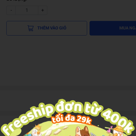
-
+
THÊM VÀO GIỎ
MUA NG