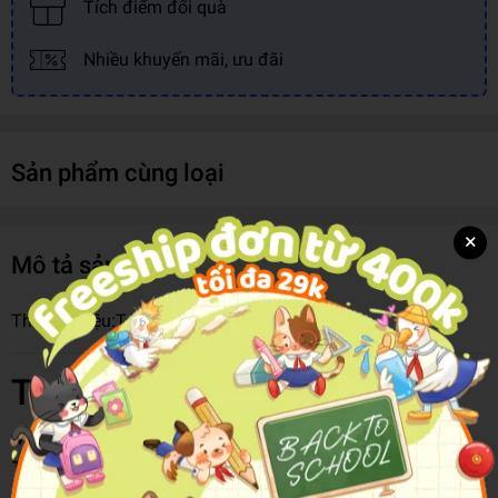
Tích điểm đổi quà
Nhiều khuyến mãi, ưu đãi
Sản phẩm cùng loại
×
Mô tả sản phẩm
Thương hiệu:
Teenage
Thông tin chi tiết
Mã hàng
8936228953892
Tên Nhà Cung Cấp
Cty Phong Cách Teen
Thương Hiệu
Teenage