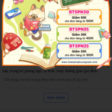
48cm x 30cm
- Màu sắc: trắng, xanh
Đặc điểm nổi bật:
- Được làm bằng bông cao cấp, co dãn 4 chiều êm ái thân thiện
với mọi làn da
- Thân gấu bông mềm, các bé đều dễ dàng ôm, nắm khi di
chuyển.
- Thích hợp làm quà tặng giáng sinh, quà tặng noel cho người
thân yêu và các bé. Ngoài ra, các bạn có thể sử dụng để trưng
bày, trang trí phòng ngủ, tủ kính, hoặc không gian gia đình.
- Dễ dàng cho bé mang theo bên mình hay đi du lịch
- Chất liệu vải được chứng nhận an toàn, Không bị rụng lông
trong quá trình, sử dụng thích hợp cho bé ôm ngủ.
Xem thêm
Chứng Nhận Sản Phẩm: