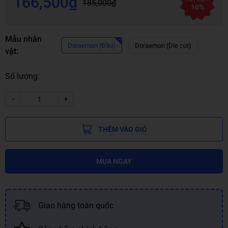
166,500₫
185,000₫
10%
Mẫu nhân
Doraemon (Đầu)
Doraemon (Die cut)
vật:
Số lượng:
-
+
THÊM VÀO GIỎ
MUA NGAY
Giao hàng toàn quốc