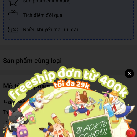
Sản phẩm chính hãng
Tích điểm đổi quà
Nhiều khuyến mãi, ưu đãi
Sản phẩm cùng loại
×
Mô tả sản phẩm
Tagger Gối Bông Nhân Vật Doraemon Phim 2026
Thông tin sản phẩm
- Chất liệu: Vải nhung bông mềm mịn
- Kích thước: Hình đầu Doraemon: 32cm – Doraemon die cut: