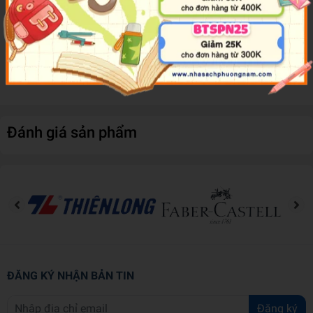
năm của học giả Nhật bản Yūrō Teshima về lịch sử dân tộc Do
Thái, về cách mà người Do Thái sinh tồn cùng nhiều phương diện
trong đời sống của họ, về lối sống và lối nghĩ của người Do Thái
trong các lĩnh vực kinh tế, giáo dục, xã hội, luân lý, lịch sử và tôn
giáo...
Đánh giá sản phẩm
ĐĂNG KÝ NHẬN BẢN TIN
Đăng ký