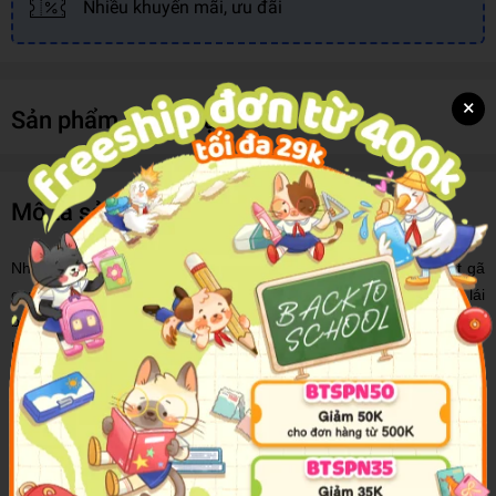
Nhiều khuyến mãi, ưu đãi
×
Sản phẩm cùng loại
Mô tả sản phẩm
Nhắc đến người Do Thái, người ta sẽ nghi ngay đến nhân vật gã
con buôn Shylock chuyên cho vay nặng lãi trong vở kịch "Người lái
buôn thành Venice" của W. Shakespeare, nghĩ đến chúa Jesus của
Kitô giáo, đến các nhà khoa học lừng danh Albert Einstein,
Sigmund Freud..., đồng thời, người ta cũng liên tưởng đến sự giàu
có, sự khôn ngoan, giữ gìn truyền thống, tinh thần đoàn kết của
người Do Thái...
Tại Sao Người Do Thái Xuất Sắc?
là tác phẩm nghiên cứu nhiều