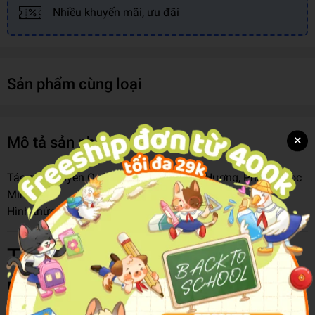
Nhiều khuyến mãi, ưu đãi
Sản phẩm cùng loại
×
Mô tả sản phẩm
Tác giả:
Nguyễn Quốc Khánh, Ngô Minh Hương, Phạm Ngọc
Minh
Hình thức bìa:
Bìa Mềm
Thông tin chi tiết
Mã hàng
8935236436489
Cấp Độ/ Lớp
Lớp 7