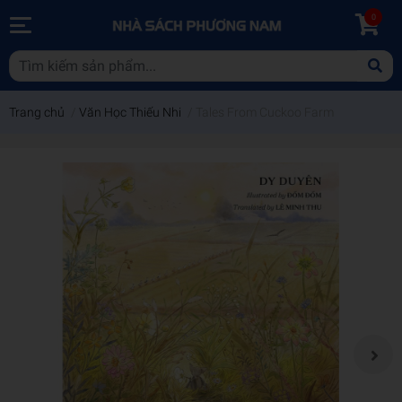
0
Trang chủ
/
Văn Học Thiếu Nhi
/
Tales From Cuckoo Farm