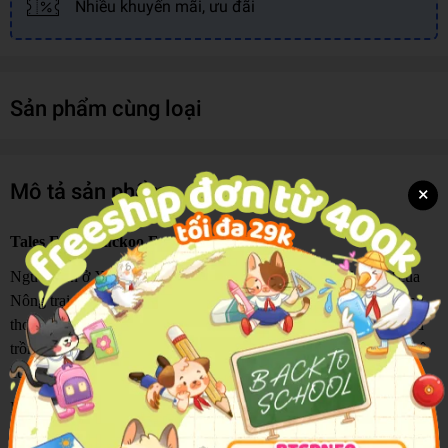
Nhiều khuyến mãi, ưu đãi
Sản phẩm cùng loại
Mô tả sản phẩm
×
Tales From Cuckoo Farm
Người dân ở Xứ Cúc Cu vô cùng yêu thích nông sản hữu cơ của
Nông trại Cúc Cu. Họ mê những luống rau xanh mướt với hương
thơm tươi mát như ánh nắng ban mai. Bí quyết để ông bà Cúc Cu
trồng được rau sạch không thuốc trừ sâu nằm ở những cộng sự vô
cùng đặc biệt: Biệt đội Siêu Vịt Diệt Sâu.
Một ngày nọ, một chú dơi nhỏ tìm đến nông trại để xin gia nhập
biệt đội tài năng ấy…