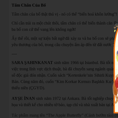
Tấm Chăn Của Bố
Tấm chăn của bố thật thú vị - nó có thể “biến hoá khôn lường”!
Chỉ cần trải ra một chút thôi, tấm chăn có thể biến thành căn l
ba bố con cứ thế vang lên không ngớt!
Ấy thế rồi, một sự kiện bất ngờ đã xảy ra và ba bố con sẽ ph
yêu thương của bố, trong câu chuyện ấm áp đến từ đất nước T
----
SARA ŞAHINKANAT
sinh năm 1966 tại Istanbul. Bà tốt ng
việc trong lĩnh vực dịch thuật, bà đã chuyển sang ngành quảng
số độc giả đón nhận. Cuốn sách “Kertenkele’nin Sihirli Kuyruğ
Bản. Cùng năm đó, cuốn “Kim Korkar Kırmızı Başlıklı Kız’dan
thiếu niên (ÇGYD).
AYŞE İNAN
sinh năm 1972 tại Ankara. Bà tốt nghiệp chuyên
họa và thiết kế cho nhiều tờ báo, tạp chí và nhà xuất bản tại An
Tác phẩm mang tên “The Apple Butterfly” (Cánh bướm táo) của