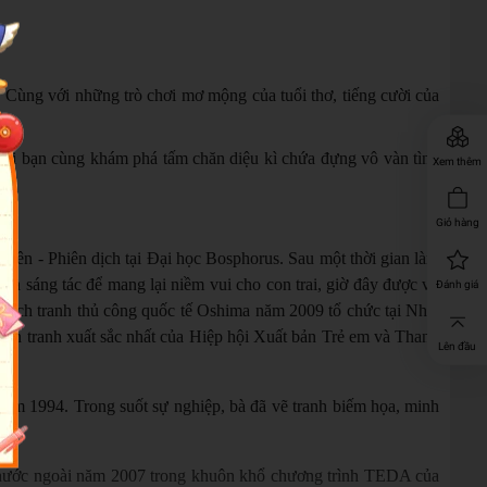
ui! Cùng với những trò chơi mơ mộng của tuổi thơ, tiếng cười của
 Mời bạn cùng khám phá tấm chăn diệu kì chứa đựng vô vàn tình
Xem thêm
Giỏ hàng
Biên - Phiên dịch tại Đại học Bosphorus. Sau một thời gian làm
bà sáng tác để mang lại niềm vui cho con trai, giờ đây được vô
Đánh giá
i Sách tranh thủ công quốc tế Oshima năm 2009 tổ chức tại Nhật
ện tranh xuất sắc nhất của Hiệp hội Xuất bản Trẻ em và Thanh
Lên đầu
năm 1994. Trong suốt sự nghiệp, bà đã vẽ tranh biếm họa, minh
ại nước ngoài năm 2007 trong khuôn khổ chương trình TEDA của