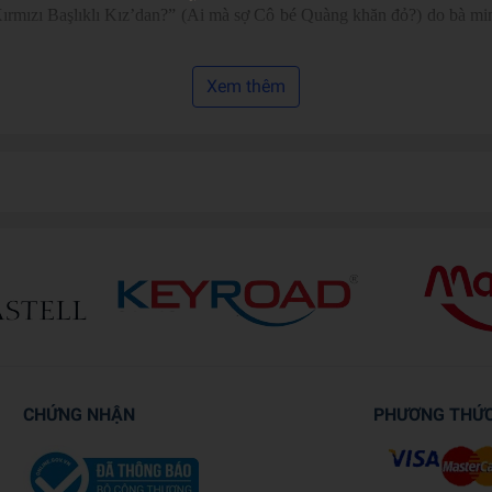
ızı Başlıklı Kız’dan?” (Ai mà sợ Cô bé Quàng khăn đỏ?) do bà minh 
Xem thêm
CHỨNG NHẬN
PHƯƠNG THỨ