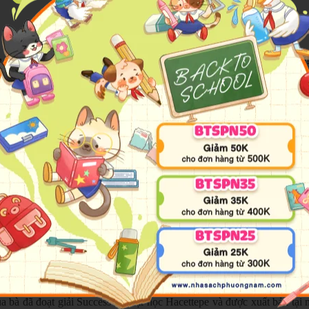
ều bí mật, chiếc bè lênh đênh giữa biển, hay chiếc võng đu đưa thật v
ải tận dụng sức mạnh từ tấm chăn “nhiệm màu”. Đó là sự kiện gì nhỉ?
hổ Nhĩ Kỳ!
hiệp Học viện Üsküdar American dành cho nữ sinh và tốt nghiệp Khoa 
 cáo. Con trai bà, Tan, sinh năm 2001. Những cuốn sách tranh ban đầu 
u” (Chiếc đuôi thần kì của thằn lằn) đoạt giải Acceptance tại Cuộc th
?” (Ai mà sợ Cô bé Quàng khăn đỏ?) của bà cũng thắng giải Sách truy
 ngành Thiết kế Đồ họa tại Trường Mĩ thuật thuộc Đại học Hacettepe 
kara, đồng thời góp mặt trong nhiều triển lãm ở trong nước lẫn quốc tế.
 bà đã đoạt giải Success tại Đại học Hacettepe và được xuất bản t