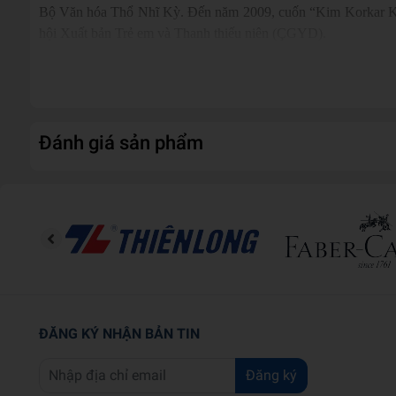
Bộ Văn hóa Thổ Nhĩ Kỳ. Đến năm 2009, cuốn “Kim Korkar Kırm
hội Xuất bản Trẻ em và Thanh thiếu niên (ÇGYD).
Mời các bạn tìm đọc:
Chiếc túi của mẹ
Tấm chăn của bộ
Đánh giá sản phẩm
Thông tin chi tiết
Mã sản phẩm
978604241727
Độ tuổi
6 - 11
Tên nhà cung cấp
Nhà Xuất Bản Kim Đồng
Tác giả
Sara Şahinkanat, Ayşe İnan
ĐĂNG KÝ NHẬN BẢN TIN
Người dịch
Hoài An
NXB
Kim Đồng
Đăng ký