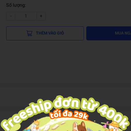
Số lượng:
-
+
THÊM VÀO GIỎ
MUA NG