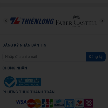
quá trình sử dụng.
Công dụng:
Dùng để ghi chép trong học tập, công việc, thích hợp sử
dụng cho học sinh, sinh viên, nhân viên văn phòng...
ĐĂNG KÝ NHẬN BẢN TIN
Đăng ký
CHỨNG NHẬN
PHƯƠNG THỨC THANH TOÁN