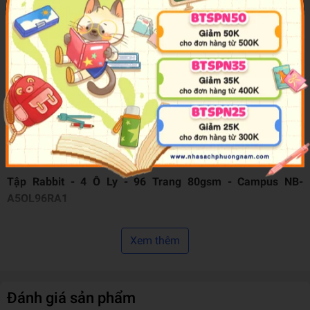
Xuất Xứ Thương Hiệu
Thương Hiệu Nhật
Nơi Gia Công & Sản Xuất
Việt Nam
Màu sắc
Nhiều màu
Chất liệu
Giấy
Trọng lượng (gr)
132
Kích Thước Bao Bì
20.5 x 15.5 x 0.5 cm
Sản phẩm bán chạy
Top 100 sản phẩm Tập - Vở bán chạy của
nhất
tháng
Tập Rabbit - 4 Ô Ly - 96 Trang 80gsm - Campus NB-
A5OL96RA1
Chất liệu:
Xem thêm
Được làm từ giấy trắng cao cấp, mặt giấy láng mịn, viết êm
tay, tạo nét chữ đẹp, chất liệu giấy đảm bảo sức khỏe cho
người sử dụng. Gáy vở được đóng theo công nghệ ép keo đa
Đánh giá sản phẩm
lớp của Nhật Bản, gáy vở vuông đẹp không bị bong ra trong