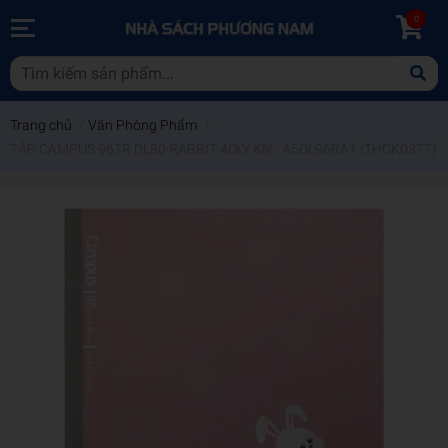
0
Trang chủ
/
Văn Phòng Phẩm
/
TẬP CAMPUS 96TR DL80 RABBIT 4OLY KN - A5OL96RA1 (THCK0377)