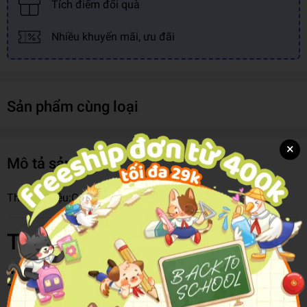
Tích điểm đổi quà
Nhiều khuyến mãi, ưu đãi
Sản phẩm cùng loại
×
Mô tả sản phẩm
Thương hiệu:
Campus
Thông tin chi tiết
Mã hàng
8936038729366
Tên Nhà Cung Cấp
Vĩnh Thịnh
Thương Hiệu
Campus