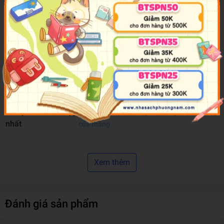
Xuất Xứ Thương Hiệu
Việt Nam
Nơi Gia Công & Sản Xuất
Việt Nam
Màu sắc
Trắng
Chất liệu
Giấy
Trọng lượng (gr)
150
Kích Thước Bao Bì
22 x 15 x 1 cm
Cty Bạn Màu Quốc Tế
Sản phẩm hiển thị
COLORMATE CO, LTD
trong
Sản phẩm bán chạy
Top 100 sản phẩm Tập Vẽ - Giấy Vẽ bán chạy
nhất
của tháng
Tập Giấy Vẽ A5 Acrylic Pad Colormate ARTIST-OP (12 Tờ)
Xem thêm
Sản phẩm được làm từ chất liệu giấy cao cấp, có độ trắng
định lượng 250gsm với kết cấu bề mặt tốt, dễ dàng vẽ và tô
màu.
Đánh giá sản phẩm
Sản phẩm phù hợp với hầu hết các loại màu gốc nước, làm