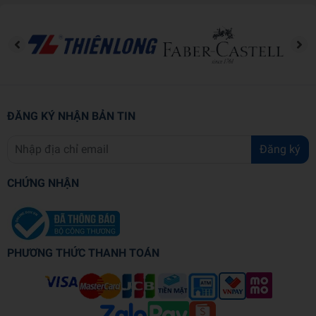
tăng thêm sự chuyên nghiệp trong công việc.
Tập vẽ gồm 12 tờ với kích thước nhỏ gọn, giúp bạn có thể
mang theo đến bất cứ đâu và vẽ ra bất cứ nhứng gì bạn
thích.
ĐĂNG KÝ NHẬN BẢN TIN
Đăng ký
CHỨNG NHẬN
PHƯƠNG THỨC THANH TOÁN