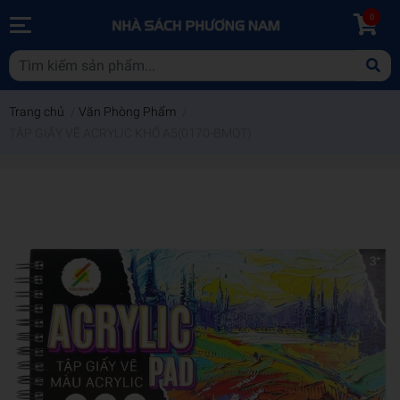
0
Trang chủ
/
Văn Phòng Phẩm
/
TẬP GIẤY VẼ ACRYLIC KHỔ A5(0170-BMQT)