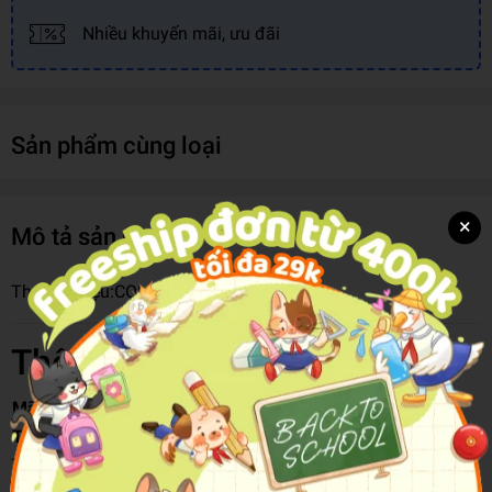
Nhiều khuyến mãi, ưu đãi
Sản phẩm cùng loại
×
Mô tả sản phẩm
Thương hiệu:
COLORMATE CO., LTD
Thông tin chi tiết
Mã hàng
8935246112182
Tên Nhà Cung Cấp
Cty Bạn Màu Quốc Tế
Thương Hiệu
COLORMATE CO., LTD