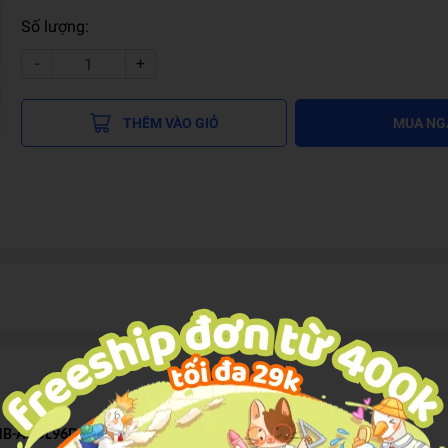
Số lượng:
-
+
THÊM VÀO GIỎ
MUA NG