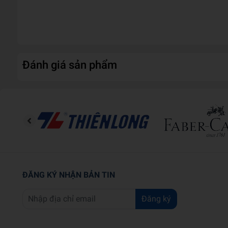
Chất liệu
G
Trọng lượng (gr)
1
Kích thước bao bì (cm)
15
Đánh giá sản phẩm
ĐĂNG KÝ NHẬN BẢN TIN
Đăng ký