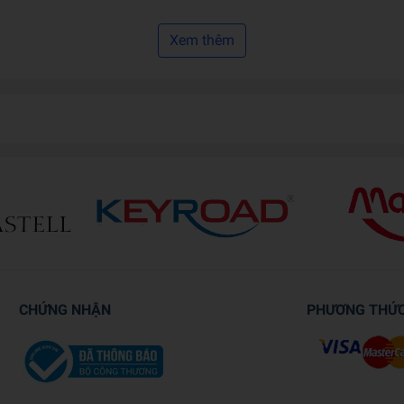
iấy
20
Xem thêm
.5 x 20.5 x 0.8
CHỨNG NHẬN
PHƯƠNG THỨ