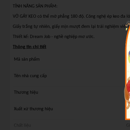
Tập Học Sinh 96tr Campus – Dream Job A5 DL100gsm 4oly 
TÍNH NĂNG SẢN PHẨM:
VỞ GÁY KEO có thể mở phẳng 180 độ. Công nghệ ép keo đa lớp
Giấy trắng tự nhiên, giấy mịn mượt đem lại trải nghiệm viết
Thiết kế: Dream Job - nghề nghiệp mơ ước.
Thông tin chi tiết
Mã sản phẩm
8
Tên nhà cung cấp
C
Thương hiệu
C
Xuất xứ thương hiệu
N