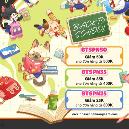
NB-A5OL96DJ-01
 độc quyền giúp gáy vở vuông, đều và sang trọng.
 mượt mà.
93535510313
ampus Việt Nam
ampus
hật