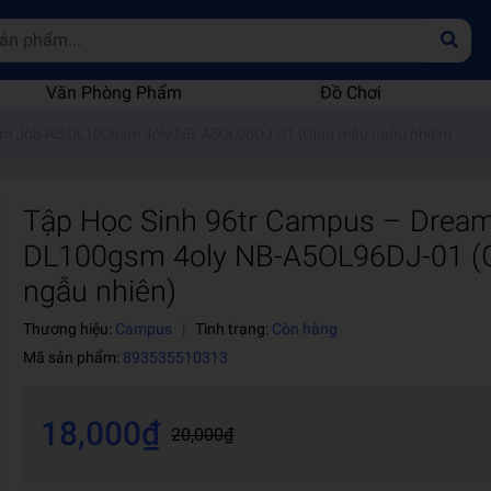
Văn Phòng Phẩm
Đồ Chơi
am Job A5 DL100gsm 4oly NB-A5OL96DJ-01 (Giao mẫu ngẫu nhiên)
Tập Học Sinh 96tr Campus – Drea
DL100gsm 4oly NB-A5OL96DJ-01 (
ngẫu nhiên)
Thương hiệu:
Campus
|
Tình trạng:
Còn hàng
Mã sản phẩm:
893535510313
18,000₫
20,000₫