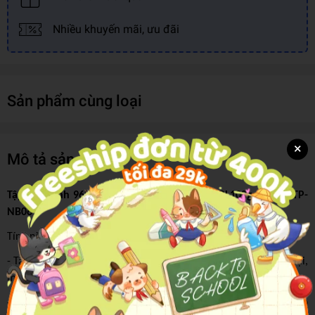
Nhiều khuyến mãi, ưu đãi
Sản phẩm cùng loại
×
Mô tả sản phẩm
Tập Học Sinh 96tr Thiên Long - Điểm 10 A5 ĐL100gsm 4oly TP-
NB061
Tính năng nổi bật:
- Tập học sinh Thiên Long được sản xuất theo công nghệ hiện đại,
màu sắc đẹp, sắc nét.
- Tập học sinh thiết kế hoàn toàn mới, màu sắc và bố cục ấn