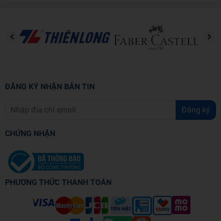
Trọng lượng (gr)
170
Kích thước bao bì (cm)
15.6
ĐĂNG KÝ NHẬN BẢN TIN
Đăng ký
CHỨNG NHẬN
PHƯƠNG THỨC THANH TOÁN