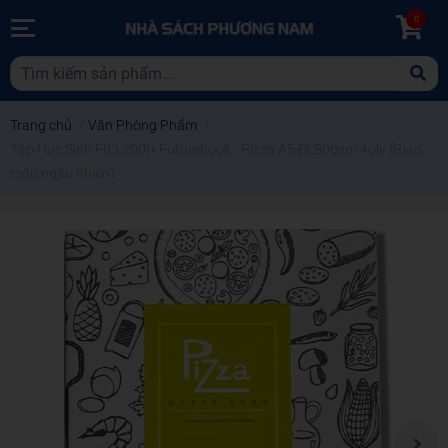
0
Trang chủ
/
Văn Phòng Phẩm
/
Tập Học Sinh F03 200tr Futurebook - Pizza A5 ĐL80gsm 4oly (Giao
mẫu ngẫu nhiên)