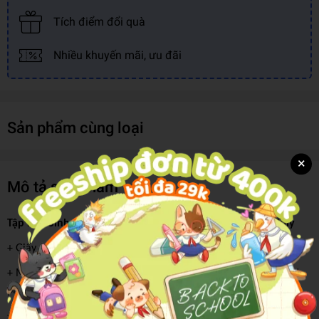
Tích điểm đổi quà
Nhiều khuyến mãi, ưu đãi
Sản phẩm cùng loại
×
Mô tả sản phẩm
Tập Học Sinh F03 200tr Futurebook - Pizza A5 ĐL80gsm 4oly
+ Giấy viết không lem, không thấm mực sang trang sau.
+ Màu giấy trắng tự nhiên, an toàn cho người sử dụng đặc biệt
phù hợp với trẻ em, học sinh.
+ Kích thước vở 4 ô ly nhỏ được sử dụng phổ biến cho các em