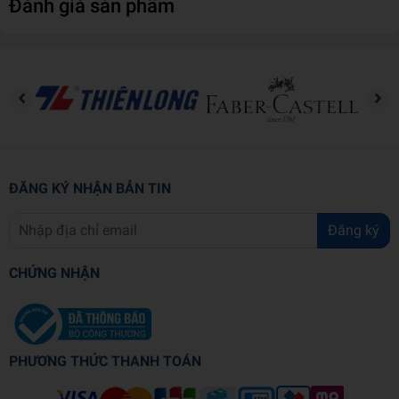
Đánh giá sản phẩm
Chất liệu
Gi
22
Trọng lượng (gr)
Kích thước bao bì (cm)
15
ĐĂNG KÝ NHẬN BẢN TIN
Đăng ký
CHỨNG NHẬN
PHƯƠNG THỨC THANH TOÁN