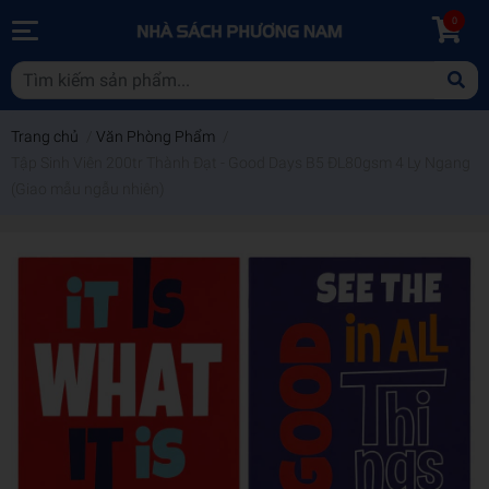
0
Trang chủ
/
Văn Phòng Phẩm
/
Tập Sinh Viên 200tr Thành Đạt - Good Days B5 ĐL80gsm 4 Ly Ngang
(Giao mẫu ngẫu nhiên)