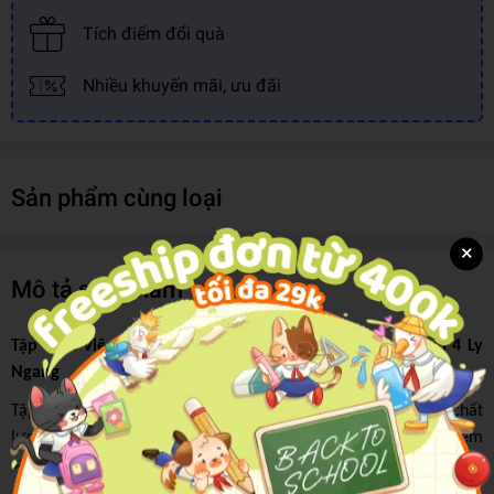
Tích điểm đổi quà
Nhiều khuyến mãi, ưu đãi
Sản phẩm cùng loại
×
Mô tả sản phẩm
Tập Sinh Viên 200tr Thành Đạt - Good Days B5 ĐL80gsm 4 Ly
Ngang
Tập sinh viên Thành Đạt là một trong những dòng tập - vở chất
lượng cao được rất nhiều học sinh ưa chuộng vì những ưu điểm
sau: