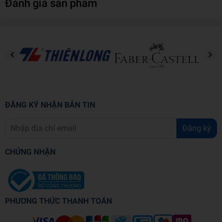
Đánh giá sản phẩm
Chất liệu
Gi
Trọng lượng (gr)
34
Kích thước bao bì (cm)
17
ĐĂNG KÝ NHẬN BẢN TIN
Đăng ký
CHỨNG NHẬN
PHƯƠNG THỨC THANH TOÁN