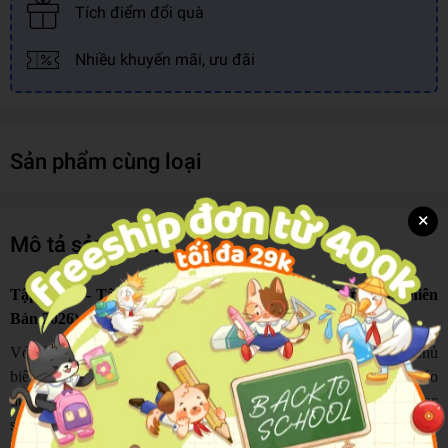
Tích điểm đổi quà
Nhiều khuyến mãi, ưu đãi
Sản phẩm cùng loại
×
Mô tả sản phẩm
Tập Viết 3 - Tập 2 (Tích Hợp Phát Triển Năng Lực Số) (Phiên
Bản 2026)
Vở bài tập tích hợp phát triển năng lực số được biên soạn bởi Chủ
biên, tác giả Sách giáo khoa và chuyên gia Viện Khoa học Giáo
dục,... Quan điểm biên soạn cốt lõi là lấy hoạt động học của học
sinh làm trung tâm, lấy sách giáo khoa làm trục và năng lực làm