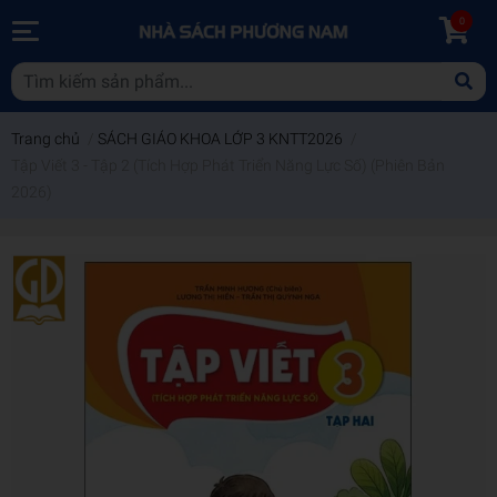
0
Trang chủ
/
SÁCH GIÁO KHOA LỚP 3 KNTT2026
/
Tập Viết 3 - Tập 2 (Tích Hợp Phát Triển Năng Lực Số) (Phiên Bản
2026)