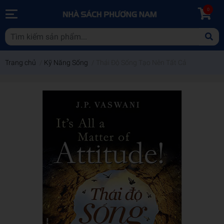
0
Trang chủ
/
Kỹ Năng Sống
/
Thái Độ Sống Tạo Nên Tất Cả