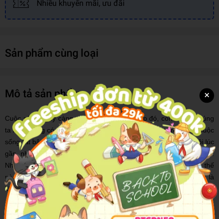
Nhiều khuyến mãi, ưu đãi
Sản phẩm cùng loại
Mô tả sản phẩm
×
Cuộc sống ngày càng trở nên hối hả, và theo đó, con người chúng
ta ngày càng có nhiều nhiệm vụ và mục tiêu phải hoàn thành. Cuộc
sống tất bật này đã khiến nhiều người cảm thấy mệt mỏi và đôi lúc
gần như không thể kiểm soát được đời sống của chính mình.
Những lúc ấy, không ít người đã tự hỏi: Cuộc sống là gì và làm thế
nào để có được một cuộc sống như mong muốn? Thái độ sống là
khởi nguồn của mọi thành công hay thất bại của con người.
Quả thật, tất cả những gì chúng ta gặp phải trong cuộc sống đều