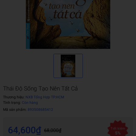
Thái Độ Sống Tạo Nên Tất Cả
Thương hiệu:
NXB Tổng Hợp TP.HCM
Tình trạng:
Còn hàng
Mã sản phẩm:
893508685412
64,600₫
Tiết kiệm
68,000₫
5%