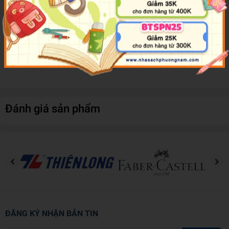
Trong cơn náo động ấy, nhóm Conan tình cờ gặp một cô gái khăng
khăng nhận mình là vị hôn thê của Heiji. Đó là Ooka Momiji, nữ
hoàng giải đấu karuta trung học. Thế rồi, cuộc tỉ thí Bách Nhân
Nhất Thủ giữa Kazuha và Momiji cùng kèo đặt cược Heiji chính
thức bắt đầu!!
Đánh giá sản phẩm
ĐĂNG KÝ NHẬN BẢN TIN