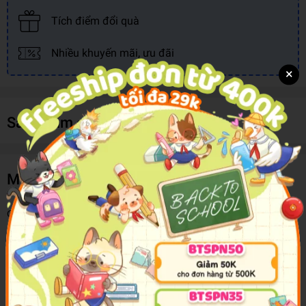
Tích điểm đổi quà
Nhiều khuyến mãi, ưu đãi
×
Sản phẩm cùng loại
Mô tả sản phẩm
Cúp Satsuki là giải đấu karuta do "Hội Satsuki" dẫn đầu giới Bách
Nhân Nhất Thủ tổ chức... Nhà vô địch giải đấu ấy vừa bị sát hại!!
Cùng lúc đó, một vụ đánh bom đã xảy ra tại đài truyền hình
Nichiuri, Osaka, nơi nhóm Conan được bám càng đến thăm nhân
dịp ông Kogoro có việc ở đó!! Liệu đâu là mối liên hệ giữa kẻ sát
nhân và vụ nổ...!?