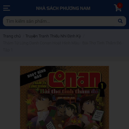
0
Trang chủ
/
Truyện Tranh Thiếu Nhi Định Kỳ
/
Thám Tử Lừng Danh Conan Hoạt Hình Màu - Bài Thơ Tình Thẫm Đỏ -
Tập 1