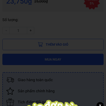
23,750₫
25,000₫
5%
Số lượng:
-
+
THÊM VÀO GIỎ
MUA NGAY
Giao hàng toàn quốc
Sản phẩm chính hãng
Tích điểm đổi quà
×