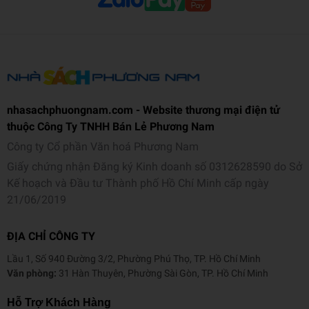
Khi chưa trở thành họa sĩ truyện tranh, tôi đã luôn rất mê
anime của Ufotable, vậy mà giờ truyện của tôi lại được họ
chuyển thể, thật sự đến cả trong mơ tôi cũng không tưởng
tượng ra nổi!!
Nhưng dẫu anime hay đến mức nào mà nguyên tác không
nhasachphuongnam.com - Website thương mại điện tử
thú vị thì sẽ gây rắc rối cho rất nhiều người, nên từ giờ trở đi
thuộc Công Ty TNHH Bán Lẻ Phương Nam
tôi sẽ cố gắng hết sức hơn nữa!”
Công ty Cổ phần Văn hoá Phương Nam
Giấy chứng nhận Đăng ký Kinh doanh số 0312628590 do Sở
Kế hoạch và Đầu tư Thành phố Hồ Chí Minh cấp ngày
21/06/2019
ĐỊA CHỈ CÔNG TY
Lầu 1, Số 940 Đường 3/2, Phường Phú Thọ, TP. Hồ Chí Minh
Văn phòng:
31 Hàn Thuyên, Phường Sài Gòn, TP. Hồ Chí Minh
Hỗ Trợ Khách Hàng