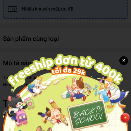
Nhiều khuyến mãi, ưu đãi
Sản phẩm cùng loại
×
Mô tả sản phẩm
Tác giả:
Koyoharu Gotouge
Hình thức bìa:
Bìa Mềm
Thông tin chi tiết
Mã hàng
8935352624852
Tên Nhà Cung Cấp
Nhà Xuất Bản Kim Đồng
Tác giả
Koyoharu Gotouge