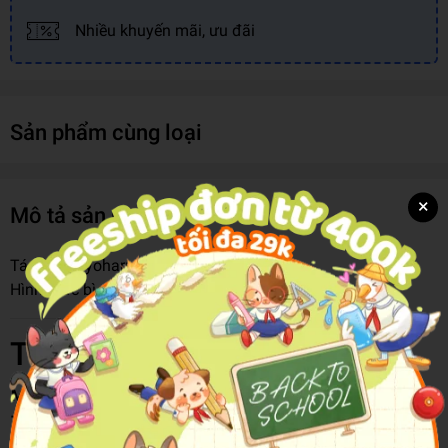
Nhiều khuyến mãi, ưu đãi
Sản phẩm cùng loại
×
Mô tả sản phẩm
Tác giả:
Koyoharu Gotouge
Hình thức bìa:
Bìa Mềm
Thông tin chi tiết
Mã hàng
8935352624876
Tên Nhà Cung Cấp
Nhà Xuất Bản Kim Đồng
Tác giả
Koyoharu Gotouge