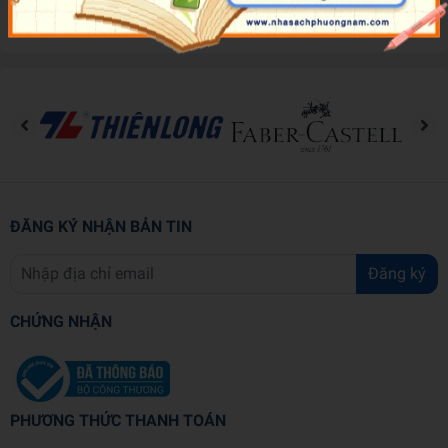
Đánh giá sản phẩm
ĐĂNG KÝ NHẬN BẢN TIN
Đăng ký
CHỨNG NHẬN
PHƯƠNG THỨC THANH TOÁN