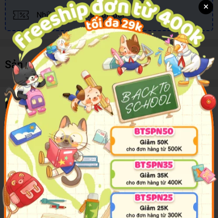
×
Nhiều khuyến mãi, ưu đãi
Sản phẩm cùng loại
Mô tả sản phẩm
Nhóm Tanjiro hướng đến ngọn núi Natagumo và đối đầu với gia
đình quỷ nhện khó nhằn. Zenitsu bị trúng độc biến thành nhện, còn
Inosuke và Tanjiro bị tra tấn bởi con quỷ khổng lồ, tưởng chừng
cuộc chiến sẽ không bao giờ đến hồi kết…
Trong tình thế tuyệt vọng ấy, bóng người vừa đáp xuống là ai…!