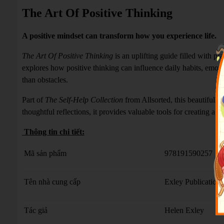
The Art Of Positive Thinking
A positive mindset can transform how you experience life.
The Art Of Positive Thinking
is an uplifting guide filled with pr
explores how positive thinking can influence daily habits, emoti
than obstacles.
Part of
The Self-Help Collection
from Allsorted, this beautifully
thoughtful reflections, it provides valuable tools for creating a hap
Thông tin chi tiết:
Mã sản phẩm
978191590257
Tên nhà cung cấp
Exley Publications
Tác giả
Helen Exley