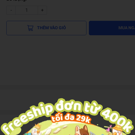
-
+
THÊM VÀO GIỎ
MUA NG