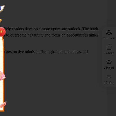
ed to help readers develop a more optimistic outlook. The book
ques to overcome negativity and focus on opportunities rather
Xem thêm
nd a constructive mindset. Through actionable ideas and
Giỏ hàng
Đánh giá
Lên đầu