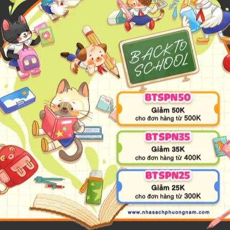
actical strategies, motivational advice, and inspiring quotations design
onal wellbeing, resilience, and personal growth, offering simple techni
 presented title encourages readers to cultivate confidence, gratitude, a
pier, healthier, and more fulfilling life.
 Limited