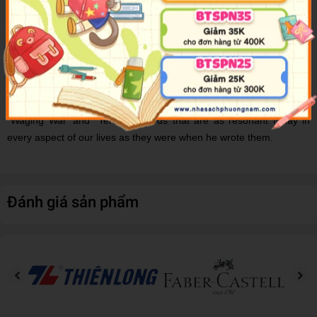
principle that one can outsmart your foe mentally by thinking very
carefully about strategy before resorting to physical battle, this
philosophy continues to be applied to the corporate and business
world.
Sun Tzu's timeless appraisal of the different aspects of warfare are
laid out in 13 chapters, including sections on `Laying Plans',
`Waging War' and `Terrain'. Words that are as resonant today in
every aspect of our lives as they were when he wrote them.
Đánh giá sản phẩm