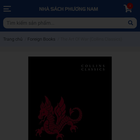
0
Trang chủ
/
Foreign Books
/
The Art Of War (Collins Classics)