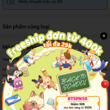
Nhiều khuyến mãi, ưu đãi
Sản phẩm cùng loại
×
Mô tả sản phẩm
The Art Of War (Collins Classics)
HarperCollins is proud to present its new range of best-loved,
essential classics.
`Opportunities multiply as they are seized.'
Written in the 6th century BC, Sun Tzu's The Art of War is a
Chinese military treatise that is still revered today as the ultimate
commentary on war and military strategy. Focussing on the