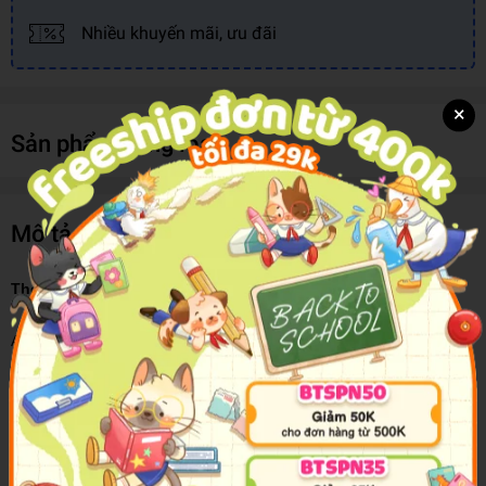
Nhiều khuyến mãi, ưu đãi
×
Sản phẩm cùng loại
Mô tả sản phẩm
The Baby-Sitters Club #10: Logan Likes Mary Anne!
America's favorite series returns with a new look and a Netflix tv
show.
Mary Anne used to have to wear her hair in braids, keep her room
painted pink, and ask her dad before she did anything. But not
anymore. Mary Anne's been growing up . . . and the Baby-sitters