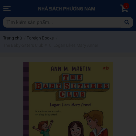
0
Trang chủ
/
Foreign Books
/
The Baby-Sitters Club #10: Logan Likes Mary Anne!