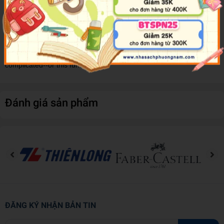
Club members aren't the only ones who have noticed.Logan Bruno
likes Mary Anne! He has a dreamy southern accent, he's awfully
cute--and he wants to join the Baby-sitters Club.The Baby-sitters
aren't sure Logan will make a good club member. And Mary Anne
thinks she's too shy for Logan. Life in the BSC has never been this
complicated--or this fun!
Đánh giá sản phẩm
ĐĂNG KÝ NHẬN BẢN TIN