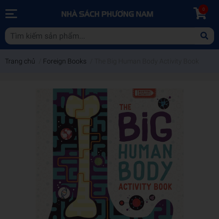
0
Trang chủ
/
Foreign Books
/
The Big Human Body Activity Book