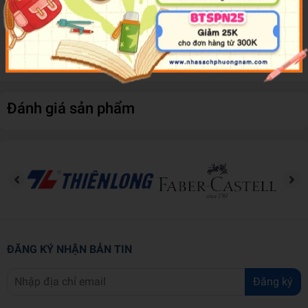
body and includes lots of fun facts to discover along the way.
Children can find out about everything from where to find the
smallest bone in the body to when you are most likely to need a
poo.
Đánh giá sản phẩm
ĐĂNG KÝ NHẬN BẢN TIN
Đăng ký