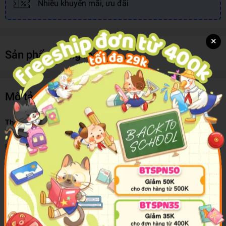
Nhiều khuyến mãi, ưu đãi
×
Sản phẩm cùng loại
Mô tả sản phẩm
The Big Human Body Activity Book
Part of Buster's brand-new 'Big Activity Book' series and packed
with 70 puzzles and games, The Big Human Body Activity Book is
bursting with fun and fact-filled activities for inquisitive kids.
This innovative activity book includes brain-training memory games,
intestine mazes, spot-the-difference searches, odd-one-out puzzles
and so much more. Each puzzle explores a different part of the