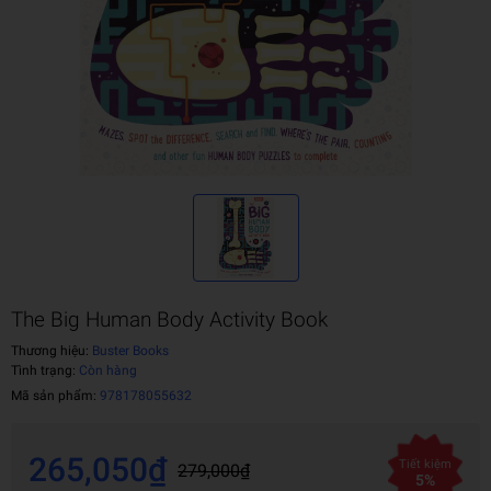
The Big Human Body Activity Book
Thương hiệu:
Buster Books
Tình trạng:
Còn hàng
Mã sản phẩm:
978178055632
265,050₫
Tiết kiệm
279,000₫
5%