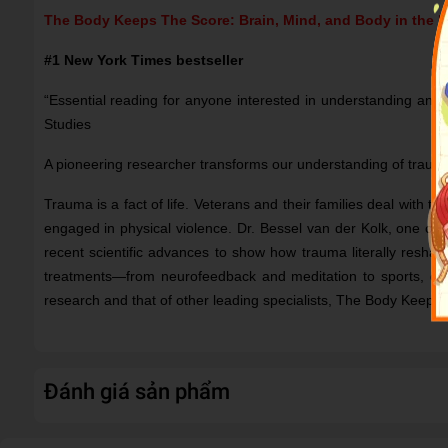
The Body Keeps The Score: Brain, Mind, and Body in the H
#1 New York Times bestseller
“Essential reading for anyone interested in understanding and 
Studies
A pioneering researcher transforms our understanding of trauma
Trauma is a fact of life. Veterans and their families deal with 
engaged in physical violence. Dr. Bessel van der Kolk, one of
recent scientific advances to show how trauma literally reshap
treatments—from neurofeedback and meditation to sports, dram
research and that of other leading specialists, The Body Keeps 
Đánh giá sản phẩm