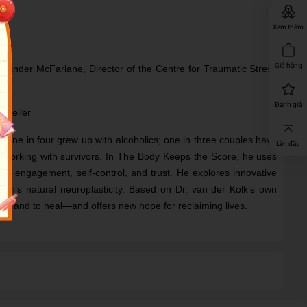
Xem thêm
Giỏ hàng
lexander McFarlane, Director of the Centre for Traumatic Stress
Đánh giá
tseller
d; one in four grew up with alcoholics; one in three couples have
Lên đầu
s working with survivors. In The Body Keeps the Score, he uses
re, engagement, self-control, and trust. He explores innovative
in’s natural neuroplasticity. Based on Dr. van der Kolk’s own
urt and to heal—and offers new hope for reclaiming lives.