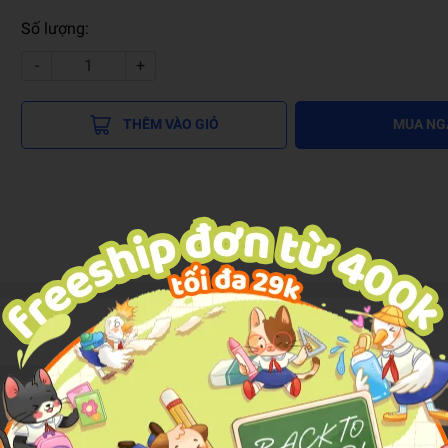
Số lượng:
-
+
THÊM VÀO GIỎ
MUA NG