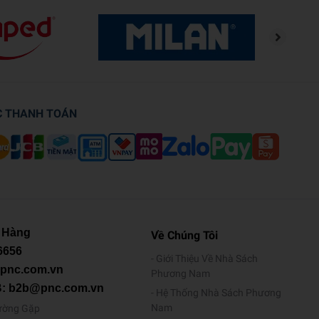
C THANH TOÁN
 Hàng
Về Chúng Tôi
6656
Giới Thiệu Về Nhà Sách
@pnc.com.vn
Phương Nam
B: b2b@pnc.com.vn
Hệ Thống Nhà Sách Phương
Nam
ường Gặp