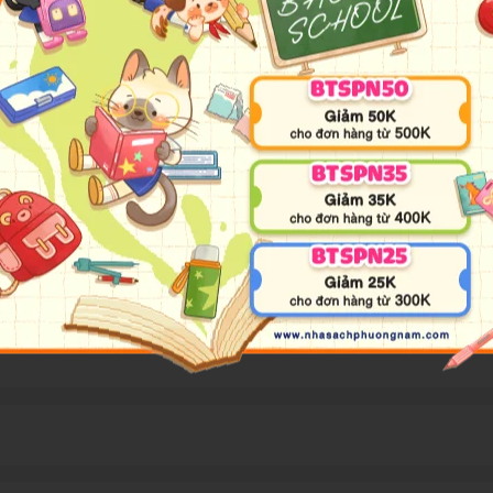
ealing of Trauma
treating traumatic stress and the scope of its impact on society.” — A
 and offers a bold new paradigm for healing in this New York Times bes
the painful aftermath of combat; one in five Americans has been moleste
 the world’s foremost experts on trauma, has spent over three decade
es both body and brain, compromising sufferers’ capacities for pleasu
a, and yoga—that offer new paths to recovery by activating the bra
the Score exposes the tremendous power of our relationships both to h