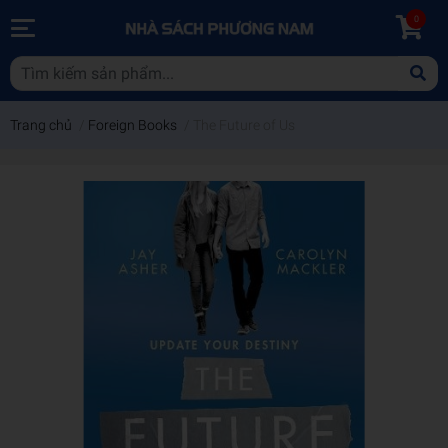
0
Trang chủ
/
Foreign Books
/
The Future of Us