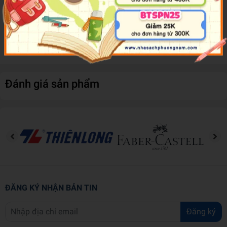
and Josh learn about their future lives, the more obsessed they
become on changing the destiny that awaits them. But what if
focusing on the future, means that you miss something that's right
in front of you?
Đánh giá sản phẩm
ĐĂNG KÝ NHẬN BẢN TIN
Đăng ký