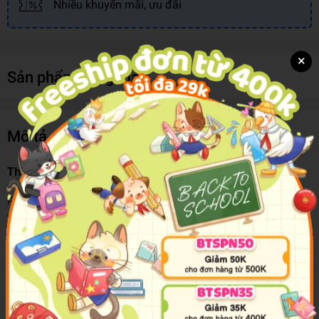
Nhiều khuyến mãi, ưu đãi
×
Sản phẩm cùng loại
Mô tả sản phẩm
The Future of Us
From Jay Asher, the bestselling author of THIRTEEN REASONS
WHY - now a Netflix TV show - and Carolyn Mackey, comes a story
of friendship, destiny, and finding love. What if you could see how
your life would unfold just be clicking a button? It's 1996 and
Facebook isn't even invented. Yet somehow, best friends Emma
and Josh have discovered their profiles, fifteen years in the future
... and they're not sure they like what they see. The more Emma