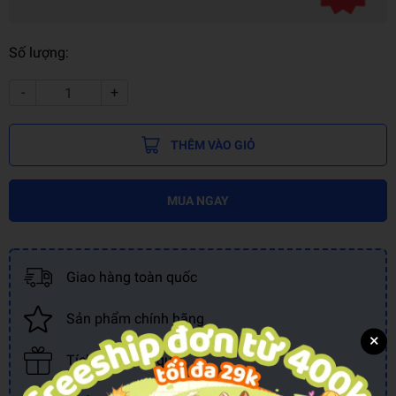
Số lượng:
-
+
THÊM VÀO GIỎ
MUA NGAY
Giao hàng toàn quốc
Sản phẩm chính hãng
×
Tích điểm đổi quà