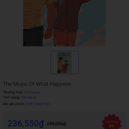
The Music Of What Happens
Thương hiệu:
Scholastic
Tình trạng:
Còn hàng
Mã sản phẩm:
978133821551
236,550₫
Tiết kiệm
249,000₫
5%