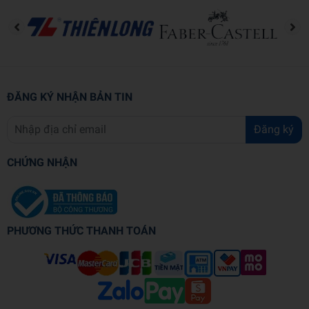
ĐĂNG KÝ NHẬN BẢN TIN
Đăng ký
CHỨNG NHẬN
PHƯƠNG THỨC THANH TOÁN