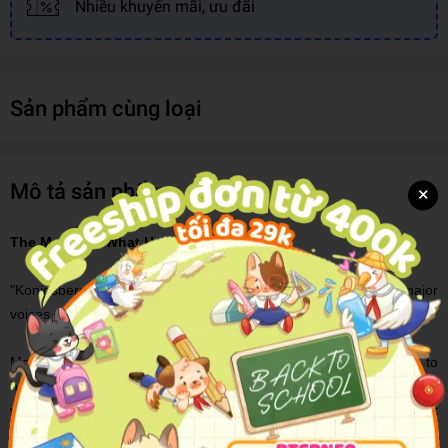
Nhiều khuyến mãi, ưu đãi
Sản phẩm cùng loại
Mô tả sản phẩm
×
The Music Of What Happens
"Konigsberg demonstrates once again why he is one of the major
voices in LGBTQ literature." --
Booklist
, starred review
Max: Chill. Sports. Video games. Gay and not a big deal, not to
him, not to his mom, not to his buddies. And a secret: An encounter
with an older kid that makes it hard to breathe, one that he doesn't
want to think about, ever.