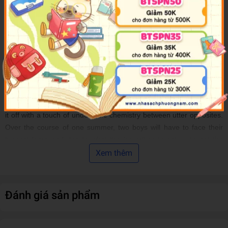
Jordan: The opposite of chill. Poetry. His "wives" and the Chandler
Mall. Never been kissed and searching for Mr. Right, who probably
won't like him anyway. And a secret: A spiraling out of control
mother, and the knowledge that he's the only one who can keep the
family from falling apart. Throw in a rickety, 1980s-era food truck
called Coq Au Vinny. Add in prickly pears, cloud eggs, and a murky
idea of what's considered locally sourced and organic. Place it all in
Mesa, Arizona, in June, where the temp regularly hits 114. And top
it off with a touch of undeniable chemistry between utter opposites.
Over the course of one summer, two boys will have to face their
biggest fears and decide what they're willing to risk -- to get the
thing they want the most.
Xem thêm
Đánh giá sản phẩm