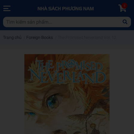
0
Trang chủ
/
Foreign Books
/
The Promised Neverland Vol. 12