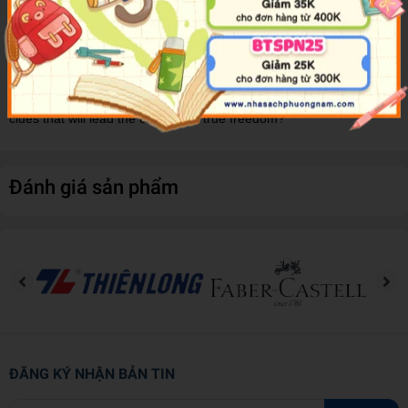
With the demons of Goldy Pond finally defeated, Emma and the
other children now focus on their next task—finding the Seven
Walls. But it won’t be easy, especially with a dangerous new foe
trying to hunt them down. Can Emma and Ray decrypt the ancient
clues that will lead the children to true freedom?
Đánh giá sản phẩm
ĐĂNG KÝ NHẬN BẢN TIN