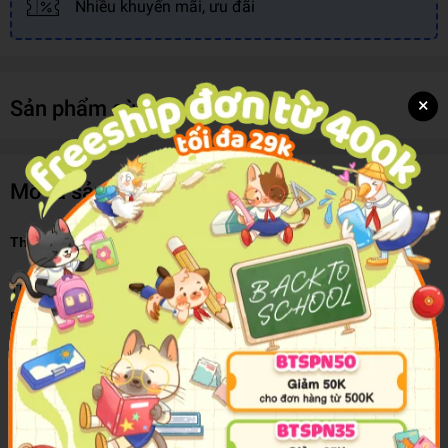
Nhiều khuyến mãi, ưu đãi
×
Sản phẩm cùng loại
Mô tả sản phẩm
The Promised Neverland Vol. 12
The children of the Grace Field House orphanage must escape a
macabre fate before it’s too late.
Life at Grace Field House is good for Emma and her fellow
orphans. While the daily studying and exams they have to take are
tough, their loving caretaker provides them with delicious food and
plenty of playtime. But perhaps not everything is as it seems…