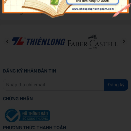
Đánh giá sản phẩm
ĐĂNG KÝ NHẬN BẢN TIN
Đăng ký
CHỨNG NHẬN
PHƯƠNG THỨC THANH TOÁN