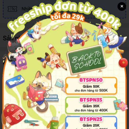
×
Nhiều khuyến mãi, ưu đãi
Sản phẩm cùng loại
Mô tả sản phẩm
The Times Big Book Of Quick Crosswords 4
Challenge yourself at home with word and number puzzles
From the puzzles section of The Times our Editors have
chosen the best selection of general-knowledge and
definition crossword puzzles to keep even the most eager
enthusiasts entertained for hours.