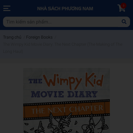
0
Trang chủ
/
Foreign Books
/
The Wimpy Kid Movie Diary: The Next Chapter (The Making of The
Long Haul)