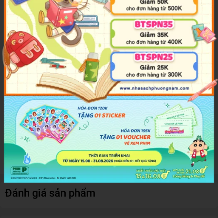
and turns and lots of surprises along the way.
Hit the road with author and illustrator Jeff Kinney and get a behind-
the-scenes look at the making of the latest 20th Century Fox movie,
Diary of a Wimpy Kid: The Long Haul.
Find out what it takes to film a flock of seagulls invading a mini-van.
Learn about a robot pig and an animatronic three-year-old. And
discover everything that goes into making a feature film.
Complete with exclusive set photos, storyboards and original
cartoons by Jeff Kinney. The Wimpy Kid Movie Diary: the Next
Chapter is the perfect book for anyone who's ever wondered how a
movie gets made. But buckle up: You're in for a wild ride.
Đánh giá sản phẩm