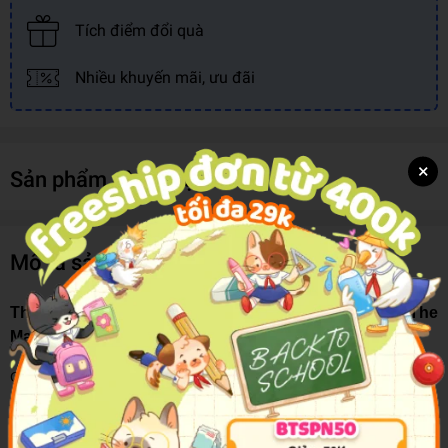
Tích điểm đổi quà
Nhiều khuyến mãi, ưu đãi
×
Sản phẩm cùng loại
Mô tả sản phẩm
The Wimpy Kid Movie Diary: The Next Chapter (The
Making of The Long Haul)
Go on a movie-making journey of epic proportions in The Wimpy
Kid Movie Diary: The Next Chapter
Making a movie is a lot like going on a road trip. There are twists