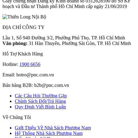
Giấy chứng nhận Đăng ký Kinh doanh số 0312628590 do Sở Kế
hoạch và Đầu tư Thành phố Hồ Chí Minh cấp ngày 21/06/2019
ĐỊA CHỈ CÔNG TY
Lầu 1, Số 940 Đường 3/2, Phường Phú Thọ, TP. Hồ Chí Minh
Văn phòng:
31 Hàn Thuyên, Phường Sài Gòn, TP. Hồ Chí Minh
Hỗ Trợ Khách Hàng
Hotline:
1900 6656
Email: hotro@pnc.com.vn
Bán hàng B2B: b2b@pnc.com.vn
Các Câu Hỏi Thường Gặp
Chính Sách Đổi/Trả Hàng
Quy Định Viết Bình Luận
Về Chúng Tôi
Giới Thiệu Về Nhà Sách Phương Nam
Hệ Thống Nhà Sách Phương Nam