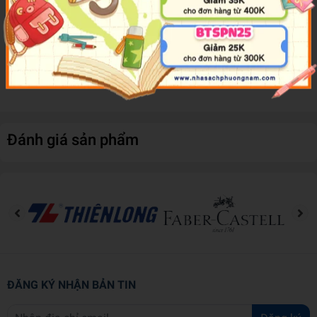
ông bà già cả và những chú mèo. Trong đó có ông lão Daikichi và
chú mèo Tama vừa tròn 10 tuổi.
Người và mèo ngày ngày quấn quýt, bầu bạn bên nhau, trải qua
bốn mùa xuân - hạ - thu - đông, tới khi cùng bạc mái đầu."
Đánh giá sản phẩm
ĐĂNG KÝ NHẬN BẢN TIN