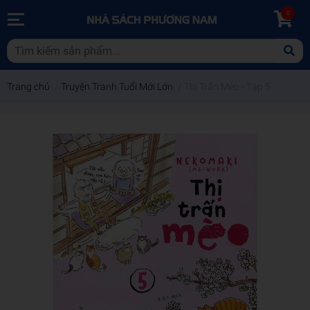
0
Trang chủ
/
Truyện Tranh Tuổi Mới Lớn
/
Thị Trấn Mèo - Tập 5