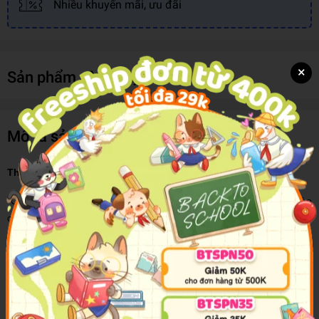
Nhiều khuyến mãi, ưu đãi
×
Sản phẩm cùng loại
Mô tả sản phẩm
Thị Trấn Mèo - Tập 5
"Ở một làng chài nằm rìa Tokyo, luôn có hàng dài những chú mèo
chiếm lĩnh mọi ngóc ngách của bến cảng, xếp hàng chờ ăn những
con cá tươi ngon, béo ngậy vừa đánh bắt ngoài biển khơi về. Dần
dần, chả biết chúng từ đâu cứ đến nơi đây, tạo thành khung cảnh
có một không hai: một thị trấn đầy ắp những chú mèo trên mọi nẻo
đường.
Thị trấn mèo êm đềm nằm bên bờ biển, là ngôi nhà chung của các