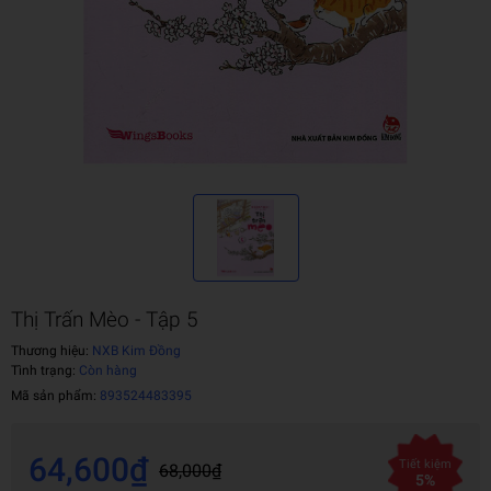
Thị Trấn Mèo - Tập 5
Thương hiệu:
NXB Kim Đồng
Tình trạng:
Còn hàng
Mã sản phẩm:
893524483395
64,600₫
Tiết kiệm
68,000₫
5%