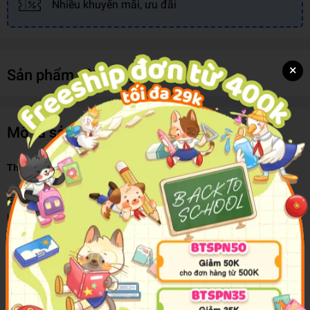
Nhiều khuyến mãi, ưu đãi
×
Sản phẩm cùng loại
Mô tả sản phẩm
This Little Piggy Wore A T-Shirt
Everyone’s heard of the little piggy who went to market . . . but
have you seen its T-shirt? Revisit a popular rhyme, with touch-and-
feel T-shirts and funny slogans throughout! A UNIQUE AND
AMUSING BOARD BOOK WITH T-SHIRT TOUCHES
THROUGHOUT
A unique and amusing take on the popular rhyme, This little
piggy went to market.