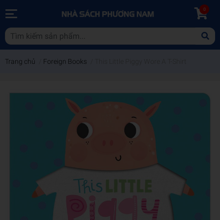
0
Trang chủ
/
Foreign Books
/
This Little Piggy Wore A T-Shirt