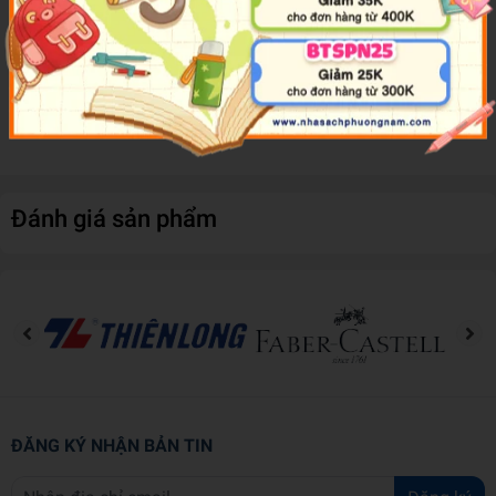
Each spread features part of the classic rhyme, followed by
an illustration of a little piggy in a funny touch-and-feel T-
shirt.
The hilarious slogans printed on each T-shirt are sure to
entertain parents and children alike!
Đánh giá sản phẩm
ĐĂNG KÝ NHẬN BẢN TIN