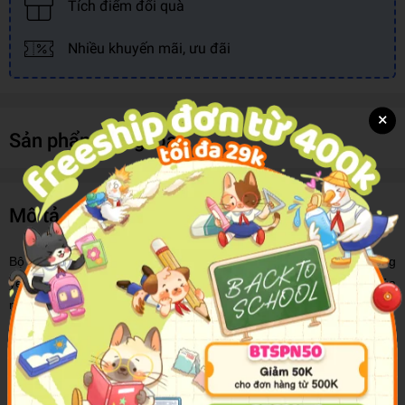
Tích điểm đổi quà
Nhiều khuyến mãi, ưu đãi
×
Sản phẩm cùng loại
Mô tả sản phẩm
Bộ sách
Thỏ Bé Bồng Bông
kể câu chuyện của Trixie và thú bông
yêu thích. Mỗi bạn nhỏ trên đời đều có món đồ chơi yêu thích của
riêng mình. Khi lớn lên, các bạn phải học cách dần rời xa món đồ
chơi ấy. Với người lớn có lẽ đây chỉ là một chuyện cỏn con, nhưng
với trẻ em, đôi khi quá trình này chẳng dễ dàng chút nào. Câu
chuyện của Trixie sẽ giúp các bé hiểu và dễ dàng đối mặt với quá
trình trưởng thành ấy!