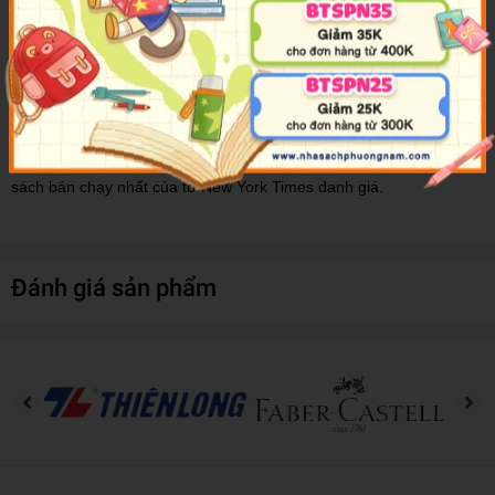
Thỏ Bé Bồng Bông
và câu chuyện tiếp nối
Một Thỏ Bé Bồng
Bông khác
đã mang về hai giải Caldecott Honor về cho tác giả Mo
Willems. Bộ truyện vô cùng độc đáo với sự kết hợp giữa những
hình vẽ hoạt họa và ảnh chụp phong cảnh, khiến cho khi đọc
truyện, các em sẽ được chu du qua những con đường của thành
phố New York. Chính vì vậy, mà bộ sách này đã lọt vào danh sách
sách bán chạy nhất của tờ New York Times danh giá.
Đánh giá sản phẩm