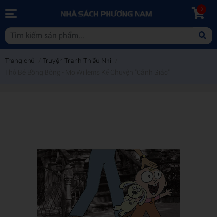
0
Trang chủ
/
Truyện Tranh Thiếu Nhi
/
Thỏ Bé Bồng Bông - Mo Willems Kể Chuyện "Cảnh Giác"