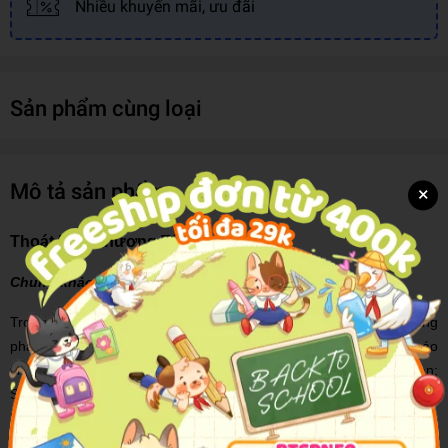
Nhiều khuyến mãi, ưu đãi
Sản phẩm cùng loại
Mô tả sản phẩm
×
Thoát Đến Phương Tây
Chung khảo Man Booker Prize 2017
Trong một thành phố bất ổn, giữa một quốc gia chực chờ bùng
phát nội chiến, hai người trẻ phải lòng nhau: Nadia, dưới lớp áo
choàng phủ kín từ đầu đến chân, là một cô gái độc lập và nổi loạn;
Saeed trí thúc, nhẹ nhàng và truyền thống. Hỗn loạn và bạo lực
bùng vỡ cũng là lúc bắt đầu dậy lên tin đồn về những cánh cửa có
thể đưa người tị nạn vượt thoát sang một nơi khác.
Thoát Đến