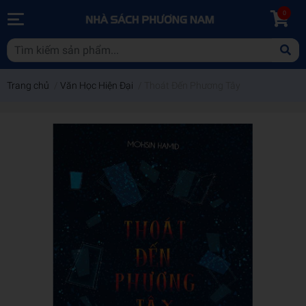
0
Trang chủ
/
Văn Học Hiện Đại
/
Thoát Đến Phương Tây