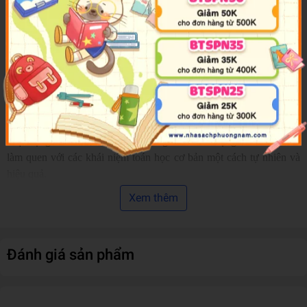
Để quý thầy cô giáo và các bậc phụ huynh có tài liệu hướng dẫn
các bé mầm non chuẩn bị vào học toán lớp 1, chúng tôi giới thiệu
quyển sách: TOÁN TIỀN TIỂU HỌC –CỘNG TRỪ PHẠM VI
100 Được biên soạn theo chương trình GDPT mới, dùng cho bộ
SGK thống nhất hiện hành.
Sách được biên soạn với với tinh thần mong muốn đồng hành cùng
quý thầy cô giáo và quý bậc phụ huynh trong việc khơi gợi lòng
yêu thích toán học của các bé. Chúng tôi tin rằng thông qua các
hoạt động vui chơi, khám phá gần gũi và sinh động các bé sẽ dần
làm quen với các khái niệm toán học cơ bản một cách tự nhiên và
hiệu quả.
Chúng tôi luôn cố gắng trình bày nội dung một cách trực quan, dễ
Xem thêm
hiểu, phù hợp với đặc điểm tâm sinh lý của trẻ mầm non. Các hoạt
động được thiết kế đa dạng, khuyến khích sự tương tác, khám phá
và sáng tạo của trẻ
Đánh giá sản phẩm
Đây là tài liệu cần thiết, hỗ trợ tốt cho quý thầy, cô giáo, quý phụ
huynh trong việc giúp các bé có được các kiến thức, kỹ năng cơ
bản về môn toán để bước vào học lớp 1 dễ dàng, thuận lợi.