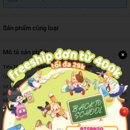
Sản phẩm cùng loại
Mô tả sản phẩm
×
Tiền Tiểu Học - Toán Cộng Trừ Phạm Vi 100
Quý thầy cô giáo, các bậc phụ huynh thân mến!
Sự chuẩn bị cho trẻ từ mầm non lên lớp 1 là giai đoạn quan trọng,
giúp các bé tự tin và hòa nhập tốt hơn với môi trường học tập mới.
hành trang cho các bé không chỉ là những con chữ đầu tiên mà còn
là những khám phá thú vị về thế giới toán học xung quanh. Giai
đoạn này đặt nền móng vững chắc cho sự phát triển tư duy logic,
khả năng quan sát, so sánh và giải quyết vấn đề của các bé.