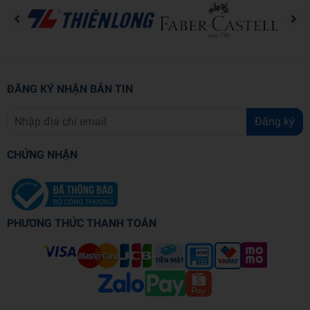
Thông tin chi tiết
Mã sản phẩm
978632004412
Tên nhà cung cấp
ĐĂNG KÝ NHẬN BẢN TIN
Tác giả
Lê Phú Hùng, Nguyễn Tiến
Đăng ký
NXB
Dân Trí
Năm XB
2026
CHỨNG NHẬN
Ngôn ngữ
Tiếng Việt
Trọng lượng (gr)
150
PHƯƠNG THỨC THANH TOÁN
Kích thước (cm)
27 x 19 x 0.4
Số trang
76
Hình thức
Bìa mềm