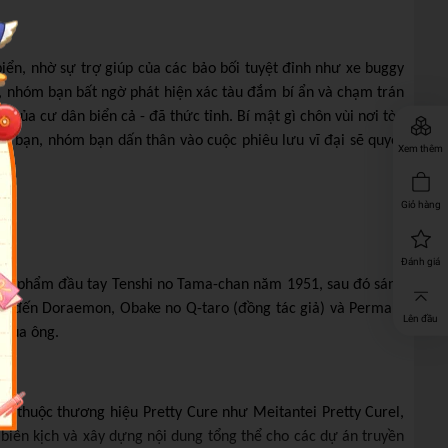
ển, nhờ sự trợ giúp của các bảo bối tuyệt đỉnh như xe buggy
, nhóm bạn bất ngờ phát hiện xác tàu đắm bí ẩn và chạm trán
h của cư dân biển cả - đã thức tỉnh. Bí mật gì chôn vùi nơi tòa
nh bạn, nhóm bạn dấn thân vào cuộc phiêu lưu vĩ đại sẽ quyết
Xem thêm
Giỏ hàng
Đánh giá
u tác phẩm đầu tay Tenshi no Tama-chan năm 1951, sau đó sáng
i kể đến Doraemon, Obake no Q-taro (đồng tác giả) và Perman.
Lên đầu
 của ông.
n thuộc thương hiệu Pretty Cure như Meitantei Pretty Curel,
biên kịch và xây dựng nội dung tổng thể cho các dự án truyền