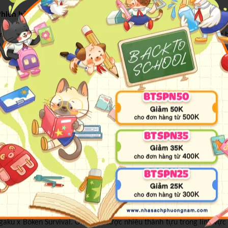
Phiên bản mới)
một ý tưởng cực kì hấp dẫn: đưa nhóm bạn đi cắm trại… dưới lòng bi
iới đại dương kì thú ngoài sức tưởng tượng. Đang say mê khám phá
ng dưới đáy biển. Đúng lúc đó, tin dữ ập đến: Lâu đài quỷ - nỗi ám ản
a trước? Mang theo niềm tin mãnh liệt vào sức mạnh vô song của tì
ăm 1933 tại thành phố Takaoka, tỉnh Toyama, Nhật Bản. Ông giới thiệ
anh thiếu nhi xứ Phù Tang. Các tác phẩm nổi tiếng nhất của ông phả
nh phố Kawasaki”, trưng bày tác phẩm và tôn vinh những thành tựu
him truyền hình Doraemon. Bên cạnh đó, ông còn tham gia các dự á
aku x Bōken Survival. Ông đạt được nhiều thành tựu trong lĩnh vực 