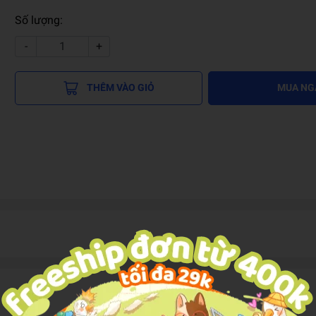
Số lượng:
-
+
THÊM VÀO GIỎ
MUA NG