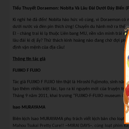
Tiểu Thuyết Doraemon: Nobita Và Lâu Đài Dưới Đáy Biển (
Kì nghỉ hè đã đến! Nobita háo hức vô cùng, vì Doraemon có 
dưới nước và đèn pin thích ứng! Chuyến du hành mở ra thế g
El - chàng trai kì lạ thuộc Liên bang MU, nền văn minh trải rộ
lâu đài kì dị ấy? Thử thách kinh hoàng nào đang chờ đợi phí
định vận mệnh của địa cầu!
Thông tin tác giả
FUJIKO F FUJIO
Tác giả FUJIKO F FUJIO tên thật là Hiroshi Fujimoto, sinh n
tạo thêm nhiều kiệt tác, tạo ra kỉ nguyên mới của truyện tr
Tháng 9 năm 2011, khai trương “FUJIKO-F-FUJIO museum ở thà
Isao MURAYAMA
Biên kịch Isao MURAYAMA phụ trách viết kịch bản cho loạt p
Mahou Tsukai Pretty Cure!! ~MIRAI DAYS~, cùng loạt phim Kag