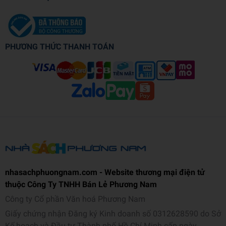
PHƯƠNG THỨC THANH TOÁN
nhasachphuongnam.com - Website thương mại điện tử
thuộc Công Ty TNHH Bán Lẻ Phương Nam
Công ty Cổ phần Văn hoá Phương Nam
Giấy chứng nhận Đăng ký Kinh doanh số 0312628590 do Sở
Kế hoạch và Đầu tư Thành phố Hồ Chí Minh cấp ngày