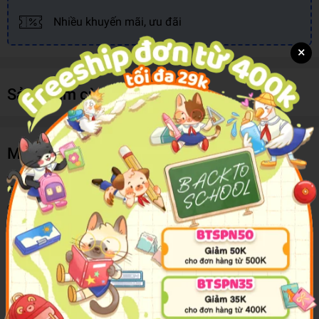
Nhiều khuyến mãi, ưu đãi
×
Sản phẩm cùng loại
Mô tả sản phẩm
Trong công việc và cuộc sống, con người có rất nhiều loại thói
quen, thói quen tốt và thói quen xấu. Cả hai loại thói quen này đều
có ảnh hưởng vô cùng lớn tới chất lượng cuộc sống của chúng ta.
Vậy thì làm thế nào để có thể nhanh chóng loại bỏ thói quen xấu và
hình thành thói quen tốt, giúp cuộc sống và công việc ngày càng
tuyệt vời hơn? “Khả năng hình thành thói quen - Tạo lập thói quen
mới chỉ sau 3 tuần” chính là cuốn cẩm nang bạn đang cần.