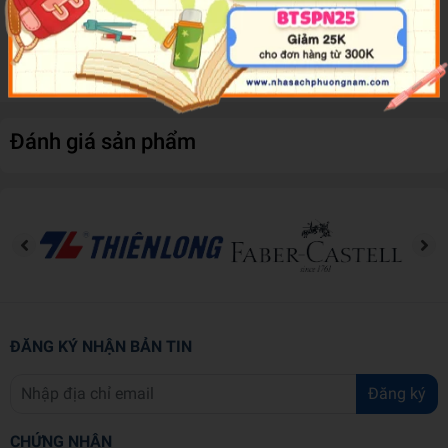
Cuốn sách với những hình ảnh sinh động sẽ giúp bạn nhanh chóng
lí giải và nắm bắt được các phương thức để trở thành người giỏi
làm chủ các thói quen… Hãy cùng khám phá cuốn sách thú vị này!
Đánh giá sản phẩm
ĐĂNG KÝ NHẬN BẢN TIN
Đăng ký
CHỨNG NHẬN