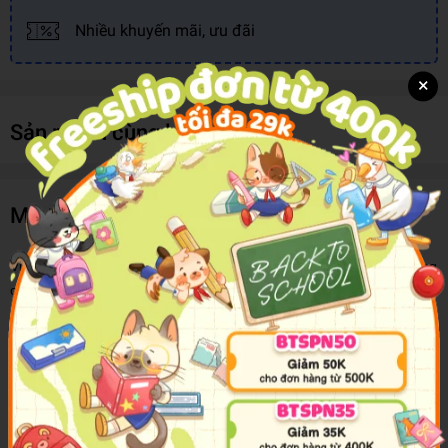
Nhiều khuyến mãi, ưu đãi
×
Sản phẩm cùng loại
Mô tả sản phẩm
Việc tô vẽ sẽ đưa trẻ đến thế giới của trí tưởng tượng và cho chúng
cơ hội để thể hiện bảnthân mình. Tô vẽ khiến trẻ cần phải có một
bàn tay chắc chắn và dẻo dai để điều khiển nhữngđường nét của
các bức vẽ. Tô vẽ giúp phát triển sự kết hợp hài hòa giữa tay và
mắt ở trẻ.
Như một sự ưu ái cho các bé gái, bộ:
Tô màu công chúa
, gồm 5
cuốn: Công chúa nhí nhảnh, Công chúa tóc dài, Công chúa đáng