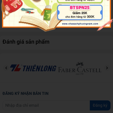
yêu, Công chúa mộng mơ, Công chúa mắt nai - với hình ảnh sinh
động, ưa nhìn, màu sắc tươi sáng dễ cho việc tô vẽ, bộ sách sẽ
đem đến cho các bé bước vào thế giới màu sắc đầy thú vị và
những khoảnh khắc tươi vui.
Đánh giá sản phẩm
ĐĂNG KÝ NHẬN BẢN TIN
Đăng ký