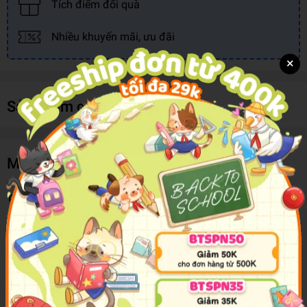
Tích điểm đổi quà
Nhiều khuyến mãi, ưu đãi
×
Sản phẩm cùng loại
Mô tả sản phẩm
Tô Màu Kỹ Năng Mẫu Giáo - Sinh Hoạt Hằng Ngày Của Bé
Tô Màu Kỹ Năng Mẫu Giáo
là bộ sách giúp bé thỏa sức khám phá
môi trường xung quanh các chủ đề hấp dẫn: môi trường, thể thao,
sinh hoạt hằng ngày giúp bé khám môi trường xung quanh một
cách toàn diện nhất.
Đây cũng là cách giúp các bé phát triển óc sáng tạo và khả năng