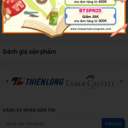
tưởng tượng và quan sát. Bé có thể tô màu theo hình mẫu trong
sách, hoặc có thể thỏa sức tự do sáng tạo với sự kết hợp của
những màu sắc yêu thích. Thế giới màu sắc đang mở ra trước mắt
các bé với những khung hình thú vị.
Đánh giá sản phẩm
ĐĂNG KÝ NHẬN BẢN TIN
Đăng ký