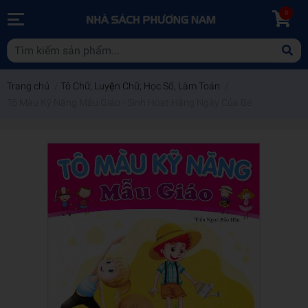
0
Trang chủ
/
Tô Chữ, Luyện Chữ, Học Số, Làm Toán
/
Tô Màu Kỹ Năng Mẫu Giáo - Sinh Hoạt Hằng Ngày Của Bé