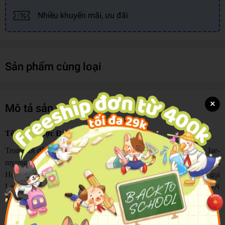
Nhiều khuyến mãi, ưu đãi
Sản phẩm cùng loại
×
Mô tả sản phẩm
Tôi Đến Được Đây Là Nhờ Có Ước Mơ Ấy
Trong lời dẫn cuốn Tự truyện của Tổng thống Hàn Quốc Lee Jae-
myung - “Tôi đến được đây là nhờ giấc mơ ấy”, nhà thơ - chủ tịch
Hội Nhà văn Nguyễn Quang Thiều đã nhấn mạnh: “Tôi không gọi
Lee Jae-myung là một tổng thống. Tôi gọi ông là một CON
NGƯỜI với chữ in hoa”.
Trước khi trở thành Tổng thống Đại Hàn Dân Quốc, Lee Jae-