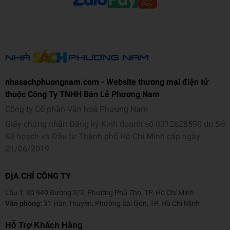
sở và trung học phổ thông bằng kỳ thi đánh giá năng lực công nhận
văn bằng và đã thi đỗ vào trường Luật của Đại học Chung-Ang.
Sau khi trải qua kỳ thi tư pháp, quay về Seongnam, làm việc với vai
trò là luật sư nhân quyền và tham gia các phong trào xã hội.
Từng giữ chức thị trưởng Seongnam và tỉnh trưởng tỉnh Gyeonggi,
tranh cử và đắc củ Tổng thống thứ 21 của Hàn Quốc.
nhasachphuongnam.com - Website thương mại điện tử
thuộc Công Ty TNHH Bán Lẻ Phương Nam
Thông tin chi tiết
Công ty Cổ phần Văn hoá Phương Nam
Mã sản phẩm
978632040850
Giấy chứng nhận Đăng ký Kinh doanh số 0312628590 do Sở
Tên nhà cung cấp
Phanbook
Kế hoạch và Đầu tư Thành phố Hồ Chí Minh cấp ngày
21/06/2019
Tác giả
Lee Jae Myung
ĐỊA CHỈ CÔNG TY
Người dịch
Hà Minh Thành
Lầu 1, Số 940 Đường 3/2, Phường Phú Thọ, TP. Hồ Chí Minh
NXB
Hội Nhà Văn
Văn phòng:
31 Hàn Thuyên, Phường Sài Gòn, TP. Hồ Chí Minh
Năm XB
2026
Hỗ Trợ Khách Hàng