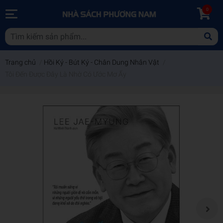
0
Trang chủ
/
Hồi Ký - Bút Ký - Chân Dung Nhân Vật
/
Tôi Đến Được Đây Là Nhờ Có Ước Mơ Ấy