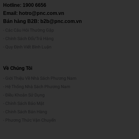
Ngôn ngữ
Tiếng Việt
Hotline:
1900 6656
Email: hotro@pnc.com.vn
Trọng lượng (gr)
230
Bán hàng B2B: b2b@pnc.com.vn
Kích thước (cm)
20.5 x 14 x 1
Các Câu Hỏi Thường Gặp
Chính Sách Đổi/Trả Hàng
Số trang
210
Quy Định Viết Bình Luận
Hình thức
Bìa mềm
Về Chúng Tôi
Giới Thiệu Về Nhà Sách Phương Nam
Hệ Thống Nhà Sách Phương Nam
Điều Khoản Sử Dụng
Chính Sách Bảo Mật
Chính Sách Bán Hàng
Phương Thức Vận Chuyển