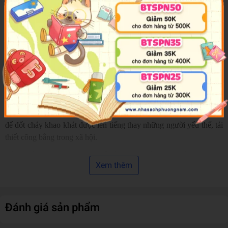
myung từng là cậu bé Lee xuất thân nghèo khó. Đến từ vùng quê
xa xôi của tỉnh Gyeongsangbuk, cậu bé Lee hiểu tình cảnh của gia
đình từ sớm, cái đói giằng xé từng miệng ăn, con đường đến trường
cũng không bằng phẳng như các bạn học khác, Lee Jae-myung dần
thu hẹp mình và chịu đựng bền bỉ suốt nhiều năm tháng. Cho tới
những năm 13 tuổi, Lee Jae-myung phải đi làm công theo ngày tại
các khu công nghiệp, nhà máy với môi trường làm việc tồi tệ và
bóc lột sức lao động. Những ngày tháng nghiệt ngã ấy được ghi
chép trung thực trong cuốn tự truyện, Lee Jae-myung không mặc
cảm về quá khứ mà thẳng thắn trần thuật và coi đó như “nhiên liệu”
để đốt cháy khao khát được lên tiếng thay những người yếu thế, tái
thiết công bằng trong xã hội.
Tổng thống Lee Jae-myung đề từ trong cuốn tự truyện như sau:
Xem thêm
“Mình đã nghĩa rất nhiều về việc phải trở thành một người sống tử
tế, hơn là một người có địa vị cao. Phải trở thành một con người
trước đã, chứ không phải là người có danh tiếng hay quyền lực”.
Thật vậy, quyết tâm dứt mình khỏi cái nghèo đeo bám nhiều năm,
Đánh giá sản phẩm
cậu bé Lee phải chắt chiu từng giờ làm việc tại nhà máy để ôn thi
vào đại học. 25 tuổi, qua nhiều năm ôn thi tư pháp, Lee Jae-myung